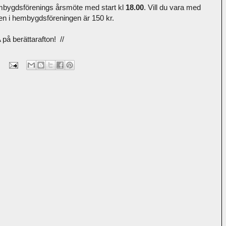
embygdsförenings årsmöte med start kl
18.00
. Vill du vara med
n i hembygdsföreningen är 150 kr.
å berättarafton! //