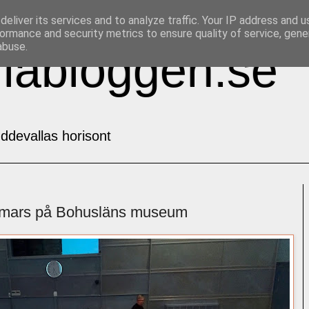
eliver its services and to analyze traffic. Your IP address and 
ormance and security metrics to ensure quality of service, gen
abuse.
labloggen.se
ddevallas horisont
0 mars på Bohusläns museum