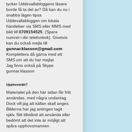
tycker
Uddevallabloggens
läsare
borde få ta del av? Då kan du nu i
snabba lägen tipsa
Uddevallabloggen om lokala
händelser via SMS eller MMS med
bild till
0709154525
. (Spara
numret i din telefonbok). Givetvis
kan du också mejla till
gunnar.klasson@gmail.com
.
Komplettera då gärna med ett
SMS om att du har mejlat.
Jag finns också på Skype
gunnar.klasson
Upphovsrätt?
Materialet på den här sidan får fritt
användas, med några undantag.
Dock vill jag att källan skall anges.
Bilderna har jag antingen tagit
själv, fått tillstånd att använda eller
bedömt att det inte är möjligt att
spåra upphovsmannen.