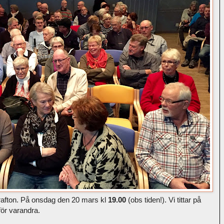
arafton. På onsdag den 20 mars kl
19.00
(obs tiden!). Vi tittar på
för varandra.