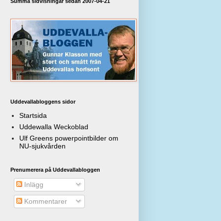
Summa sidvisningar sedan 2007-04-21
Uddevallabloggens sidor
Startsida
Uddewalla Weckoblad
Ulf Greens powerpointbilder om
NU-sjukvården
Prenumerera på Uddevallabloggen
Inlägg
Kommentarer