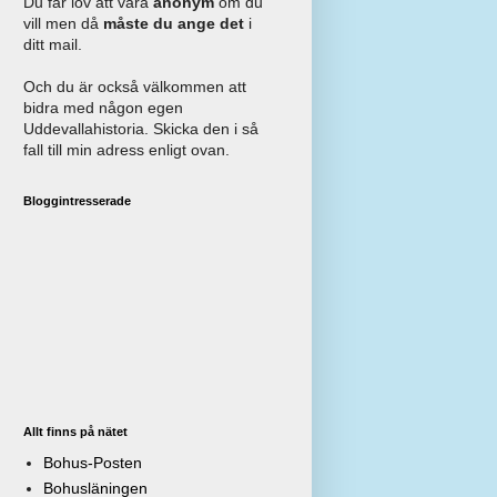
Du får lov att vara
anonym
om du
vill men då
måste du ange det
i
ditt mail.
Och du är också välkommen att
bidra med någon egen
Uddevallahistoria. Skicka den i så
fall till min adress enligt ovan.
Bloggintresserade
Allt finns på nätet
Bohus-Posten
Bohusläningen