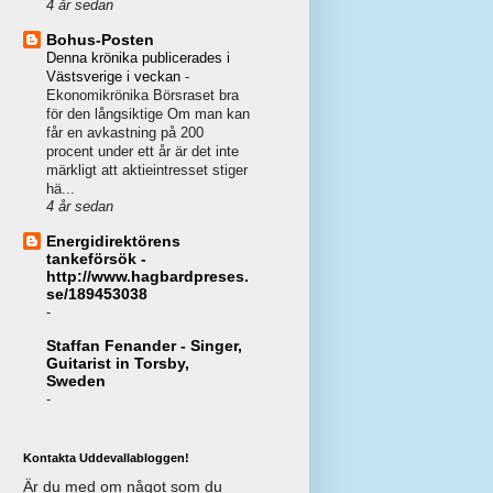
4 år sedan
Bohus-Posten
Denna krönika publicerades i
Västsverige i veckan
-
Ekonomikrönika Börsraset bra
för den långsiktige Om man kan
får en avkastning på 200
procent under ett år är det inte
märkligt att aktieintresset stiger
hä...
4 år sedan
Energidirektörens
tankeförsök -
http://www.hagbardpreses.
se/189453038
-
Staffan Fenander - Singer,
Guitarist in Torsby,
Sweden
-
Kontakta Uddevallabloggen!
Är du med om något som du