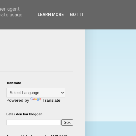
user-agent
erate usage
LEARN MORE
GOT IT
Translate
Powered by
Translate
Leta i den här bloggen