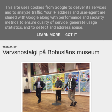
This site uses cookies from Google to deliver its services
uddevallabloggen.se
and to analyze traffic. Your IP address and user-agent are
shared with Google along with performance and security
metrics to ensure quality of service, generate usage
med stort och smått från Uddevallas horisont
statistics, and to detect and address abuse.
LEARN MORE
GOT IT
▼
2018-01-17
Varvsnostalgi på Bohusläns museum