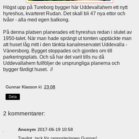
Högst upp på Tureborg bygger här Uddevallahem ett nytt
hyreshus, kvarteret Rudan. Det skall bli 47 nya ettor och
tvåor - alla med egen balkong.
På denna platsen planerades ett hyreshus redan i slutet av
1950-talet. När man hade sprängt ut tomten upptäckte man
att huset låg mitt i den tänkta kanalreservatet Uddevalla -
Vänersborg. Bygget stoppades och gjordes om till
parkeringsplats. Och så har det varit tills nu då
Uddevallahem fullföljer de ursprungliga planerna och
bygger färdigt huset. //
Gunnar Klasson
kl.
23:08
Dela
2 kommentarer:
Anonym
2017-06-19 10:58
Trevligt, tack för rapporteringen Gunnar!