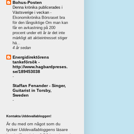
Bohus-Posten
Denna krönika publicerades i
Västsverige i veckan
-
Ekonomikrönika Börsraset bra
för den långsiktige Om man kan
får en avkastning på 200
procent under ett år är det inte
märkligt att aktieintresset stiger
hä...
4 år sedan
Energidirektörens
tankeförsök -
http://www.hagbardpreses.
se/189453038
-
Staffan Fenander - Singer,
Guitarist in Torsby,
Sweden
-
Kontakta Uddevallabloggen!
Är du med om något som du
tycker
Uddevallabloggens
läsare