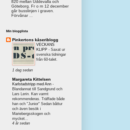
820 mellan Uddevalla och
Göteborg. Fr o m 12 december
går busslinjen i graven.
Förvånar ...
Min blogglista
Pinkertons kåseriblogg
VECKANS
KLIPP
-
Saxat ur
svenska tidningar
från 60-talet.
1 dag sedan
Margareta Kittelsen
Karlstadstripp med Ann
-
Blandannat till Sandgrund och
Lars Lerin. Kan varmt
rekommenderas. Träffade både
han och "Junior" Sedan båttur
och även besök i
Mariebergsskogen och
mycket...
4 år sedan