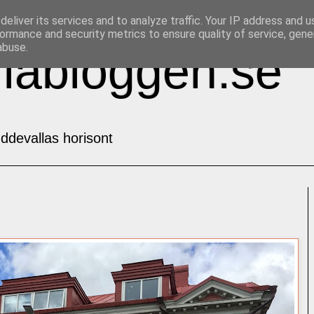
eliver its services and to analyze traffic. Your IP address and 
ormance and security metrics to ensure quality of service, gen
abuse.
labloggen.se
ddevallas horisont