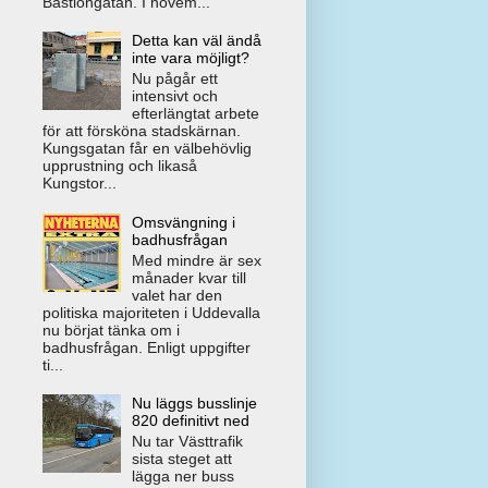
Bastiongatan. I novem...
Detta kan väl ändå
inte vara möjligt?
Nu pågår ett
intensivt och
efterlängtat arbete
för att försköna stadskärnan.
Kungsgatan får en välbehövlig
upprustning och likaså
Kungstor...
Omsvängning i
badhusfrågan
Med mindre är sex
månader kvar till
valet har den
politiska majoriteten i Uddevalla
nu börjat tänka om i
badhusfrågan. Enligt uppgifter
ti...
Nu läggs busslinje
820 definitivt ned
Nu tar Västtrafik
sista steget att
lägga ner buss