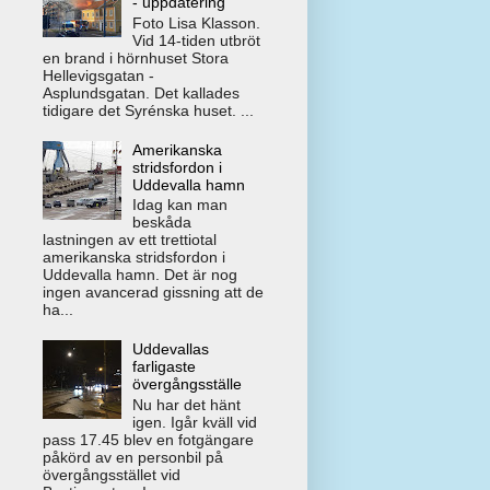
- uppdatering
Foto Lisa Klasson.
Vid 14-tiden utbröt
en brand i hörnhuset Stora
Hellevigsgatan -
Asplundsgatan. Det kallades
tidigare det Syrénska huset. ...
Amerikanska
stridsfordon i
Uddevalla hamn
Idag kan man
beskåda
lastningen av ett trettiotal
amerikanska stridsfordon i
Uddevalla hamn. Det är nog
ingen avancerad gissning att de
ha...
Uddevallas
farligaste
övergångsställe
Nu har det hänt
igen. Igår kväll vid
pass 17.45 blev en fotgängare
påkörd av en personbil på
övergångsstället vid