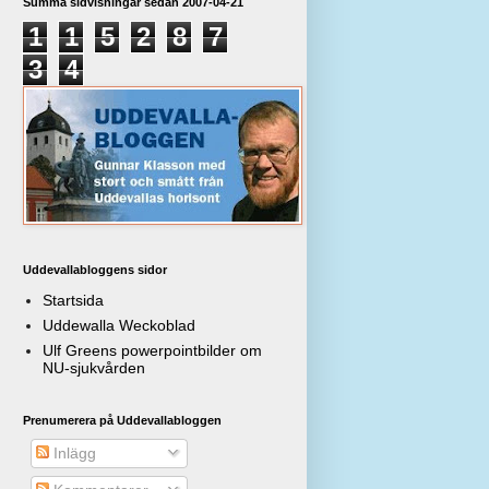
Summa sidvisningar sedan 2007-04-21
1
1
5
2
8
7
3
4
Uddevallabloggens sidor
Startsida
Uddewalla Weckoblad
Ulf Greens powerpointbilder om
NU-sjukvården
Prenumerera på Uddevallabloggen
Inlägg