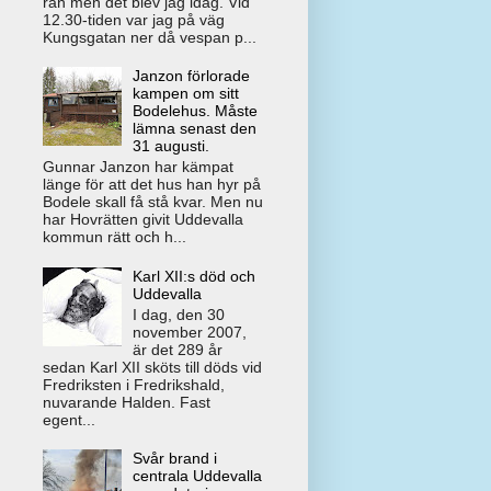
rån men det blev jag idag. Vid
12.30-tiden var jag på väg
Kungsgatan ner då vespan p...
Janzon förlorade
kampen om sitt
Bodelehus. Måste
lämna senast den
31 augusti.
Gunnar Janzon har kämpat
länge för att det hus han hyr på
Bodele skall få stå kvar. Men nu
har Hovrätten givit Uddevalla
kommun rätt och h...
Karl XII:s död och
Uddevalla
I dag, den 30
november 2007,
är det 289 år
sedan Karl XII sköts till döds vid
Fredriksten i Fredrikshald,
nuvarande Halden. Fast
egent...
Svår brand i
centrala Uddevalla