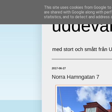
This site uses cookies from Google to d
are shared with Google along with perf
statistics, and to detect and address 
uddeval
med stort och smått från U
2017-06-27
Norra Hamngatan 7