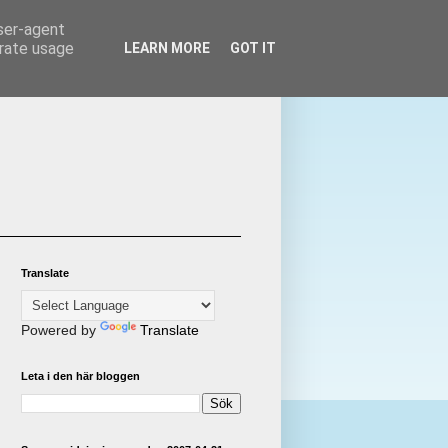
user-agent
erate usage
LEARN MORE
GOT IT
Translate
Powered by
Translate
Leta i den här bloggen