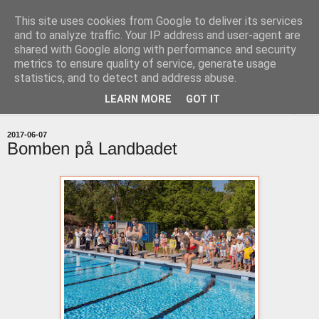
This site uses cookies from Google to deliver its services
uddevallabloggen.se
and to analyze traffic. Your IP address and user-agent are
shared with Google along with performance and security
metrics to ensure quality of service, generate usage
med stort och smått från Uddevallas horisont
statistics, and to detect and address abuse.
LEARN MORE
GOT IT
▼
2017-06-07
Bomben på Landbadet