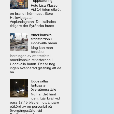
- uppdatering
Foto Lisa Klasson.
Vid 14-tiden utbröt
en brand i hörnhuset Stora
Hellevigsgatan -
Asplundsgatan. Det kallades
tidigare det Syrénska huset. ...
Amerikanska
stridsfordon i
Uddevalla hamn
Idag kan man
beskåda
lastningen av ett trettiotal
amerikanska stridsfordon i
Uddevalla hamn. Det är nog
ingen avancerad gissning att de
ha...
Uddevallas
farligaste
övergångsställe
Nu har det hänt
igen. Igår kväll vid
pass 17.45 blev en fotgängare
påkörd av en personbil på
övergångsstället vid