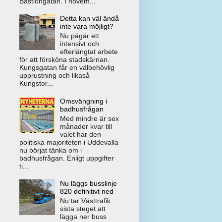
Bastiongatan. I novem...
Detta kan väl ändå
inte vara möjligt?
Nu pågår ett
intensivt och
efterlängtat arbete
för att försköna stadskärnan.
Kungsgatan får en välbehövlig
upprustning och likaså
Kungstor...
Omsvängning i
badhusfrågan
Med mindre är sex
månader kvar till
valet har den
politiska majoriteten i Uddevalla
nu börjat tänka om i
badhusfrågan. Enligt uppgifter
ti...
Nu läggs busslinje
820 definitivt ned
Nu tar Västtrafik
sista steget att
lägga ner buss