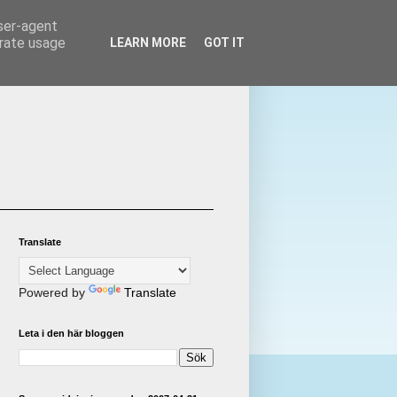
user-agent
erate usage
LEARN MORE
GOT IT
Translate
Powered by
Translate
Leta i den här bloggen