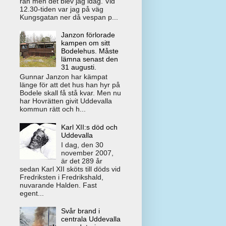
rån men det blev jag idag. Vid
12.30-tiden var jag på väg
Kungsgatan ner då vespan p...
Janzon förlorade
kampen om sitt
Bodelehus. Måste
lämna senast den
31 augusti.
Gunnar Janzon har kämpat
länge för att det hus han hyr på
Bodele skall få stå kvar. Men nu
har Hovrätten givit Uddevalla
kommun rätt och h...
Karl XII:s död och
Uddevalla
I dag, den 30
november 2007,
är det 289 år
sedan Karl XII sköts till döds vid
Fredriksten i Fredrikshald,
nuvarande Halden. Fast
egent...
Svår brand i
centrala Uddevalla