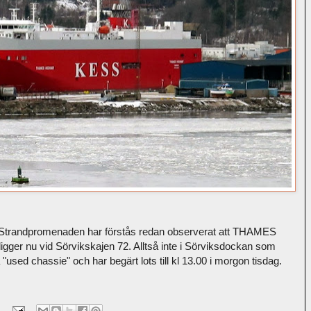
trandpromenaden har förstås redan observerat att THAMES
gger nu vid Sörvikskajen 72. Alltså inte i Sörviksdockan som
 "used chassie" och har begärt lots till kl 13.00 i morgon tisdag.