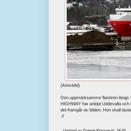
(Arkivbild)
Den uppmärksamme flanören längs S
HIGHWAY har anlöpt Uddevalla och li
det framgår av bilden. Hon skall lasta
//
Upplagd av
Gunnar Klasson
kl.
16:01