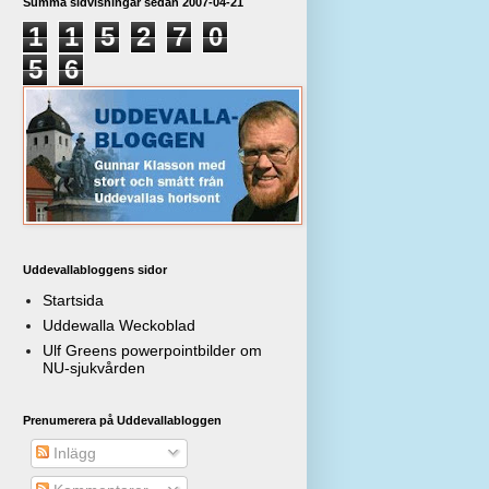
Summa sidvisningar sedan 2007-04-21
1
1
5
2
7
0
5
6
Uddevallabloggens sidor
Startsida
Uddewalla Weckoblad
Ulf Greens powerpointbilder om
NU-sjukvården
Prenumerera på Uddevallabloggen
Inlägg