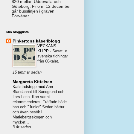
820 mellan Uddevalla och
Göteborg. Fr o m 12 december
går busslinjen i graven.
Förvånar ...
Min blogglista
Pinkertons kåseriblogg
VECKANS
KLIPP
-
Saxat ur
svenska tidningar
från 60-talet.
15 timmar sedan
Margareta Kittelsen
Karlstadstripp med Ann
-
Blandannat till Sandgrund och
Lars Lerin. Kan varmt
rekommenderas. Träffade både
han och "Junior" Sedan båttur
och även besök i
Mariebergsskogen och
mycket...
3 år sedan