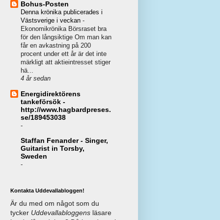
Bohus-Posten
Denna krönika publicerades i
Västsverige i veckan
-
Ekonomikrönika Börsraset bra
för den långsiktige Om man kan
får en avkastning på 200
procent under ett år är det inte
märkligt att aktieintresset stiger
hä...
4 år sedan
Energidirektörens
tankeförsök -
http://www.hagbardpreses.
se/189453038
-
Staffan Fenander - Singer,
Guitarist in Torsby,
Sweden
-
Kontakta Uddevallabloggen!
Är du med om något som du
tycker
Uddevallabloggens
läsare