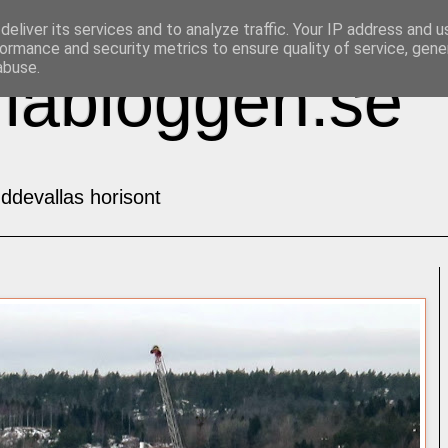
eliver its services and to analyze traffic. Your IP address and 
ormance and security metrics to ensure quality of service, gen
abuse.
labloggen.se
ddevallas horisont