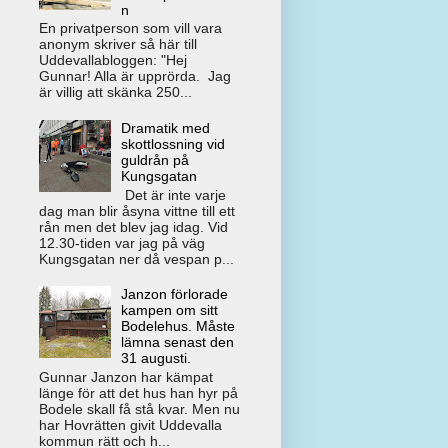
n
En privatperson som vill vara
anonym skriver så här till
Uddevallabloggen: "Hej
Gunnar! Alla är upprörda. Jag
är villig att skänka 250...
Dramatik med
skottlossning vid
guldrån på
Kungsgatan
Det är inte varje
dag man blir åsyna vittne till ett
rån men det blev jag idag. Vid
12.30-tiden var jag på väg
Kungsgatan ner då vespan p...
Janzon förlorade
kampen om sitt
Bodelehus. Måste
lämna senast den
31 augusti.
Gunnar Janzon har kämpat
länge för att det hus han hyr på
Bodele skall få stå kvar. Men nu
har Hovrätten givit Uddevalla
kommun rätt och h...