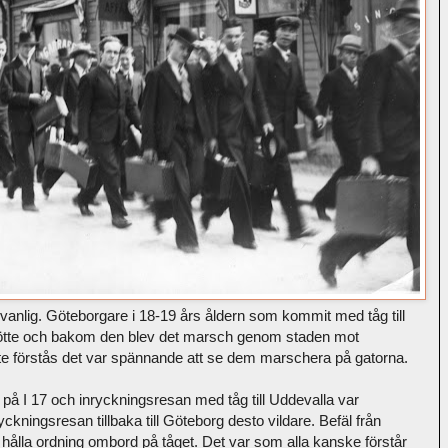
ovanlig. Göteborgare i 18-19 års åldern som kommit med tåg till
ötte och bakom den blev det marsch genom staden mot
te förstås det var spännande att se dem marschera på gatorna.
 på I 17 och inryckningsresan med tåg till Uddevalla var
ckningsresan tillbaka till Göteborg desto vildare. Befäl från
 hålla ordning ombord på tåget. Det var som alla kanske förstår