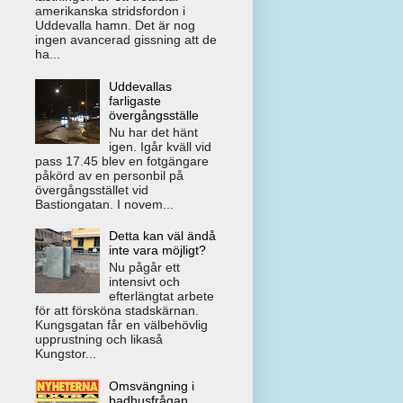
amerikanska stridsfordon i
Uddevalla hamn. Det är nog
ingen avancerad gissning att de
ha...
Uddevallas
farligaste
övergångsställe
Nu har det hänt
igen. Igår kväll vid
pass 17.45 blev en fotgängare
påkörd av en personbil på
övergångsstället vid
Bastiongatan. I novem...
Detta kan väl ändå
inte vara möjligt?
Nu pågår ett
intensivt och
efterlängtat arbete
för att försköna stadskärnan.
Kungsgatan får en välbehövlig
upprustning och likaså
Kungstor...
Omsvängning i
badhusfrågan