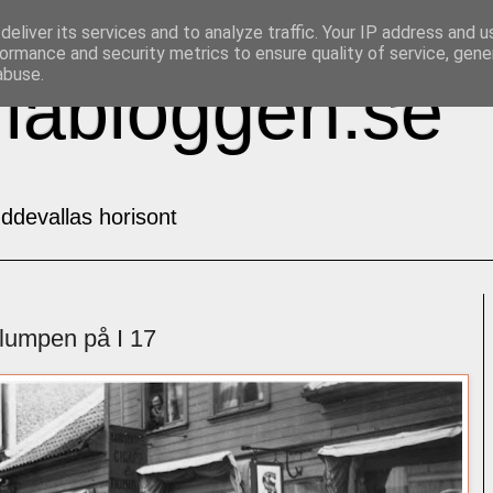
eliver its services and to analyze traffic. Your IP address and 
ormance and security metrics to ensure quality of service, gen
abuse.
labloggen.se
ddevallas horisont
lumpen på I 17