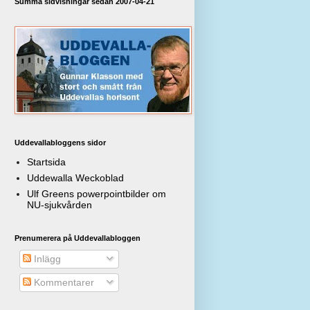
Summa sidvisningar sedan 2007-04-21
Uddevallabloggens sidor
Startsida
Uddewalla Weckoblad
Ulf Greens powerpointbilder om
NU-sjukvården
Prenumerera på Uddevallabloggen
Inlägg
Kommentarer