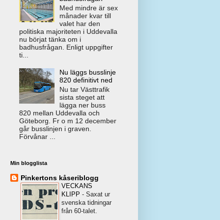
Med mindre är sex
månader kvar till
valet har den
politiska majoriteten i Uddevalla
nu börjat tänka om i
badhusfrågan. Enligt uppgifter
ti...
Nu läggs busslinje
820 definitivt ned
Nu tar Västtrafik
sista steget att
lägga ner buss
820 mellan Uddevalla och
Göteborg. Fr o m 12 december
går busslinjen i graven.
Förvånar ...
Min blogglista
Pinkertons kåseriblogg
VECKANS
KLIPP
-
Saxat ur
svenska tidningar
från 60-talet.