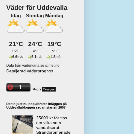
Väder för Uddevalla
Idag
Söndag
Måndag
21°C
24°C
19°C
15°C
14°C
15°C
6.6
m/s
5.1
m/s
4.5
m/s
Data från vaderkarta.se & met.no
Detaljerad väderprognos
De tio just nu populäraste inläggen på
Uddevallabloggen sedan starten 2007
25000 kr för tips
om vilka som
vandaliserat
Strandpromenade