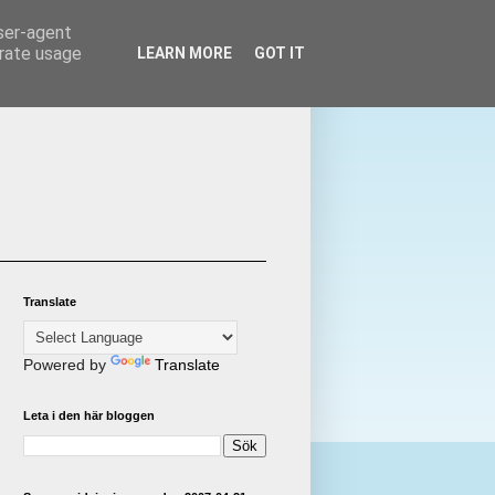
user-agent
erate usage
LEARN MORE
GOT IT
Translate
Powered by
Translate
Leta i den här bloggen