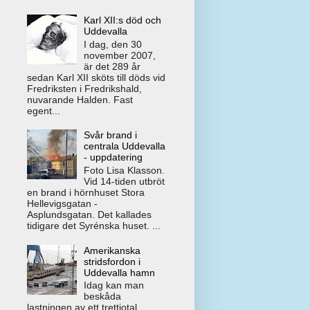
Karl XII:s död och
Uddevalla
I dag, den 30
november 2007,
är det 289 år
sedan Karl XII sköts till döds vid
Fredriksten i Fredrikshald,
nuvarande Halden. Fast
egent...
Svår brand i
centrala Uddevalla
- uppdatering
Foto Lisa Klasson.
Vid 14-tiden utbröt
en brand i hörnhuset Stora
Hellevigsgatan -
Asplundsgatan. Det kallades
tidigare det Syrénska huset. ...
Amerikanska
stridsfordon i
Uddevalla hamn
Idag kan man
beskåda
lastningen av ett trettiotal