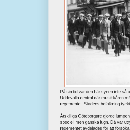
På sin tid var den här synen inte så 
Uddevalla central där musikkåren m
regementet. Stadens befolkning tyck
Åtskilliga Göteborgare gjorde lumpen
speciell men ganska lugn. Då var utry
regementet avdelades för att försöka