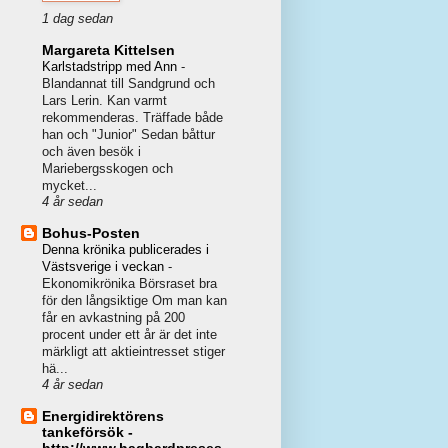
1 dag sedan
Margareta Kittelsen
Karlstadstripp med Ann
-
Blandannat till Sandgrund och
Lars Lerin. Kan varmt
rekommenderas. Träffade både
han och "Junior" Sedan båttur
och även besök i
Mariebergsskogen och
mycket...
4 år sedan
Bohus-Posten
Denna krönika publicerades i
Västsverige i veckan
-
Ekonomikrönika Börsraset bra
för den långsiktige Om man kan
får en avkastning på 200
procent under ett år är det inte
märkligt att aktieintresset stiger
hä...
4 år sedan
Energidirektörens
tankeförsök -