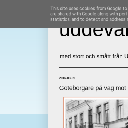
This site uses cookies from Google to d
are shared with Google along with perf
statistics, and to detect and address 
uddeval
med stort och smått från U
2016-03-09
Göteborgare på väg mot 