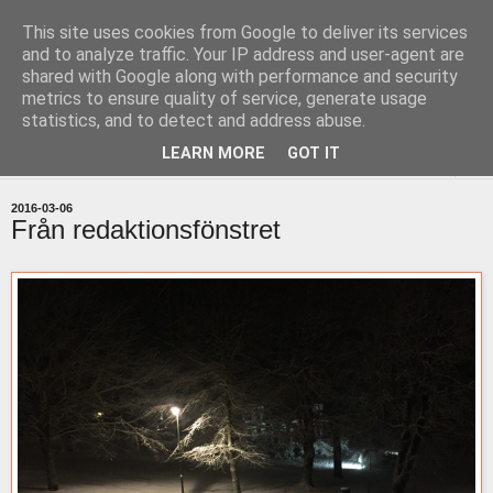
This site uses cookies from Google to deliver its services
uddevallabloggen.se
and to analyze traffic. Your IP address and user-agent are
shared with Google along with performance and security
metrics to ensure quality of service, generate usage
med stort och smått från Uddevallas horisont
statistics, and to detect and address abuse.
LEARN MORE
GOT IT
▼
2016-03-06
Från redaktionsfönstret