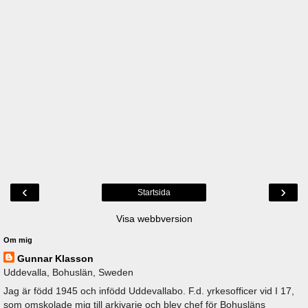
‹
›
Startsida
Visa webbversion
Om mig
Gunnar Klasson
Uddevalla, Bohuslän, Sweden
Jag är född 1945 och infödd Uddevallabo. F.d. yrkesofficer vid I 17,
som omskolade mig till arkivarie och blev chef för Bohusläns