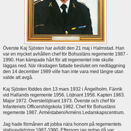
Överste Kaj Sjösten har avlidit den 21 maj i Halmstad. Han
var en mycket avhållen chef för Bohusläns regemente 1987 -
1990. Han kämpade hårt för att regementet inte skulle
läggas ned. När riksdagen fattade beslutet om nedläggning
den 14 december 1989 ville han inte vara med längre utan
valde att avgå.
Kaj Sjösten föddes den 13 mars 1932 i Ängelholm. Fänrik
vid Hallands regemente 1956. Löjtnant 1958. Kapten 1963.
Major 1972. Överstelöjtnant 1973. Överste och chef för
Infanteriets Officershögskola 1982. Chef för Bohusläns
regemente 1987. Arméstaben/Arméns Ledarskapscentrum.
Jag hade förmånen att jobba nära honom på regementets
stabsavdelning 1987-1990. Eftersom jag redan då var