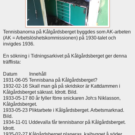
Tennisbanorna på Kålgårdsberget byggdes som AK-arbeten
(AK = Arbetslöshetskommissionen) på 1930-talet och
invigdes 1936.
En sökning i Tidningsarkivet på Kålgårdsberget ger denna
träfflista:
Datum
Innehåll
1931-06-05
Tennisbana på Kålgårdsberget?
1932-02-16
Skall man gå på skridskor är Kattdammen i
Kålgårdsberget säkrast. Idrott. Bild.
1933-05-17
80 år fyller förre snickaren Joh:s Niklasson,
Kålgårdsberget.
1933-05-23
Pliktarbete i Kålgårdsberget. Arbetsmarknad.
Bild.
1934-11-01
Uddevalla får tennisbanor på Kålgårdsberget.
Idrott.
1935-02-27
Kålgårdsberget planeras, kajbygget å söder