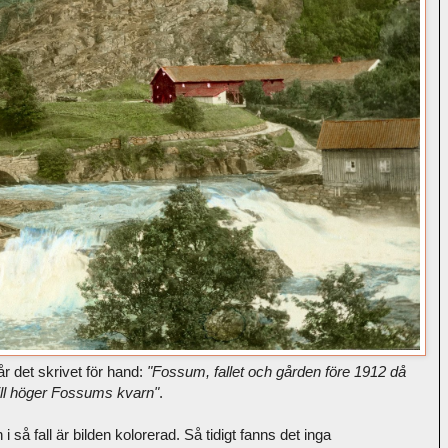
år det skrivet för hand:
"Fossum, fallet och gården före 1912 då
ill höger Fossums kvarn"
.
så fall är bilden kolorerad. Så tidigt fanns det inga