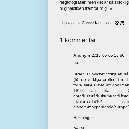
färgfotografier, men det är så skicklig
originalbilden framför mig. //
Upplagd av
Gunnar Klasson
kl.
22:25
1 kommentar:
Anonym
2015-05-05 15:56
Hej
Bilden är mycket troligt ett 
(för de verkliga proffsen) ru
förra sekelskiftet att dokumen
1910 var man i Sverig
gora/Kultur1/Kulturhuset/Utstal
i-Dalarna-1910/ samt ht
planete/mappemonde/europe/
Hälsningar
Per N