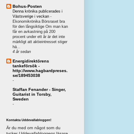
Bohus-Posten
Denna krönika publicerades i
Västsverige i veckan
-
Ekonomikrönika Börsraset bra
för den långsiktige Om man kan
får en avkastning på 200
procent under ett år är det inte
märkligt att aktieintresset stiger
hä...
4 år sedan
Energidirektörens
tankeförsök -
http://www.hagbardpreses.
se/189453038
-
Staffan Fenander - Singer,
Guitarist in Torsby,
Sweden
-
Kontakta Uddevallabloggen!
Är du med om något som du
tycker
Uddevallabloggens
läsare