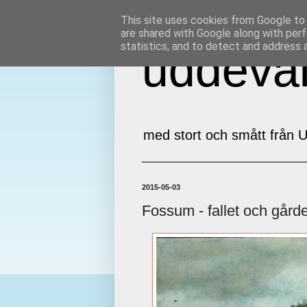
This site uses cookies from Google to d
are shared with Google along with perf
statistics, and to detect and address 
uddeval
med stort och smått från U
2015-05-03
Fossum - fallet och gård