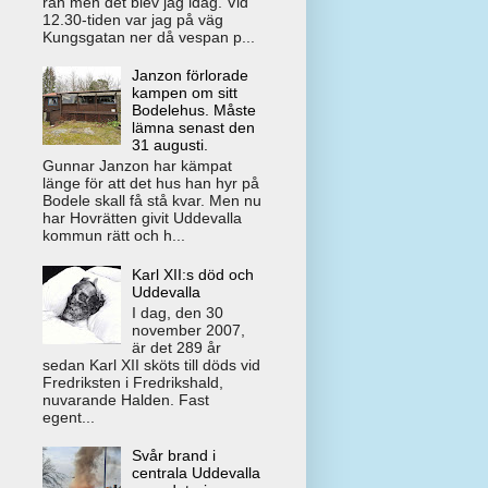
rån men det blev jag idag. Vid
12.30-tiden var jag på väg
Kungsgatan ner då vespan p...
Janzon förlorade
kampen om sitt
Bodelehus. Måste
lämna senast den
31 augusti.
Gunnar Janzon har kämpat
länge för att det hus han hyr på
Bodele skall få stå kvar. Men nu
har Hovrätten givit Uddevalla
kommun rätt och h...
Karl XII:s död och
Uddevalla
I dag, den 30
november 2007,
är det 289 år
sedan Karl XII sköts till döds vid
Fredriksten i Fredrikshald,
nuvarande Halden. Fast
egent...
Svår brand i
centrala Uddevalla