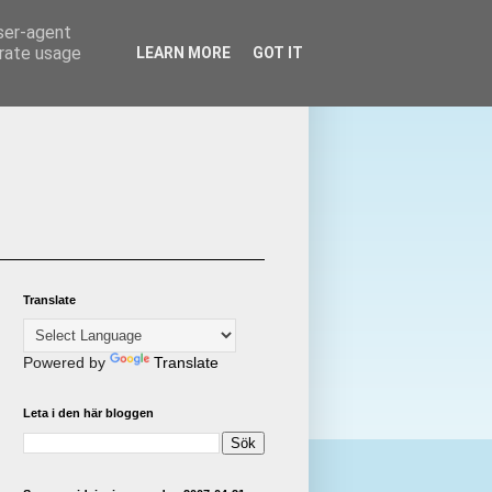
user-agent
erate usage
LEARN MORE
GOT IT
Translate
Powered by
Translate
Leta i den här bloggen