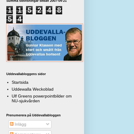
Summa sidvisningar sedan 2007-04-21
1
1
5
2
4
8
5
4
Uddevallabloggens sidor
Startsida
Uddewalla Weckoblad
Ulf Greens powerpointbilder om
NU-sjukvården
Prenumerera på Uddevallabloggen
Inlägg