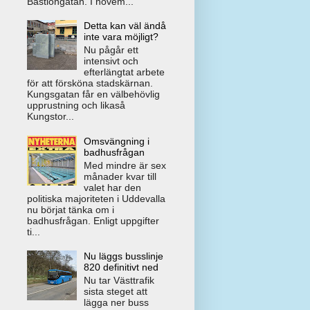
Bastiongatan. I novem...
Detta kan väl ändå
inte vara möjligt?
Nu pågår ett
intensivt och
efterlängtat arbete
för att försköna stadskärnan.
Kungsgatan får en välbehövlig
upprustning och likaså
Kungstor...
Omsvängning i
badhusfrågan
Med mindre är sex
månader kvar till
valet har den
politiska majoriteten i Uddevalla
nu börjat tänka om i
badhusfrågan. Enligt uppgifter
ti...
Nu läggs busslinje
820 definitivt ned
Nu tar Västtrafik
sista steget att
lägga ner buss