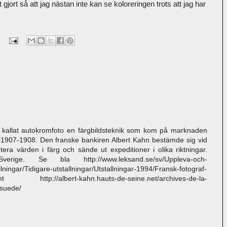
t gjort så att jag nästan inte kan se koloreringen trots att jag har
så kallat autokromfoto en färgbildsteknik som kom på marknaden
nt 1907-1908. Den franske bankiren Albert Kahn bestämde sig vid
tera värden i färg och sände ut expeditioner i olika riktningar.
e. Se bla http://www.leksand.se/sv/Uppleva-och-
lningar/Tidigare-utstallningar/Utstallningar-1994/Fransk-fotograf-
tp://albert-kahn.hauts-de-seine.net/archives-de-la-
suede/