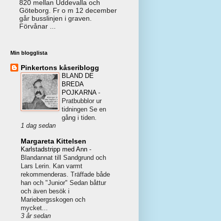
820 mellan Uddevalla och
Göteborg. Fr o m 12 december
går busslinjen i graven.
Förvånar ...
Min blogglista
Pinkertons kåseriblogg
BLAND DE
BREDA
POJKARNA
-
Pratbubblor ur
tidningen Se en
gång i tiden.
1 dag sedan
Margareta Kittelsen
Karlstadstripp med Ann
-
Blandannat till Sandgrund och
Lars Lerin. Kan varmt
rekommenderas. Träffade både
han och "Junior" Sedan båttur
och även besök i
Mariebergsskogen och
mycket...
3 år sedan