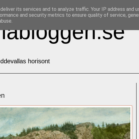
eliver its services and to analyze traffic. Your IP address and 
ormance and security metrics to ensure quality of service, gen
abuse.
labloggen.se
ddevallas horisont
en