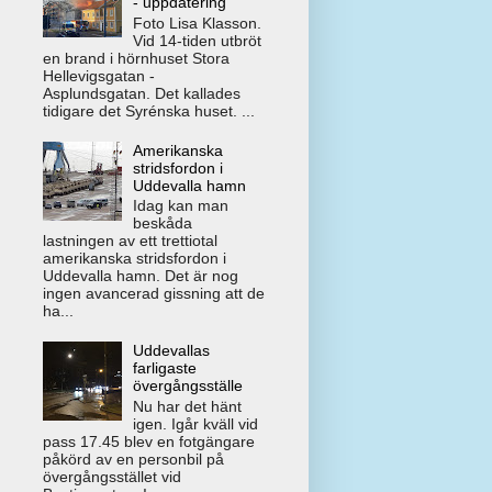
- uppdatering
Foto Lisa Klasson.
Vid 14-tiden utbröt
en brand i hörnhuset Stora
Hellevigsgatan -
Asplundsgatan. Det kallades
tidigare det Syrénska huset. ...
Amerikanska
stridsfordon i
Uddevalla hamn
Idag kan man
beskåda
lastningen av ett trettiotal
amerikanska stridsfordon i
Uddevalla hamn. Det är nog
ingen avancerad gissning att de
ha...
Uddevallas
farligaste
övergångsställe
Nu har det hänt
igen. Igår kväll vid
pass 17.45 blev en fotgängare
påkörd av en personbil på
övergångsstället vid