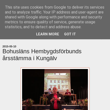
This site uses cookies from Google to deliver its services
uddevallabloggen.se
and to analyze traffic. Your IP address and user-agent are
shared with Google along with performance and security
metrics to ensure quality of service, generate usage
med stort och smått från Uddevallas horisont
statistics, and to detect and address abuse.
LEARN MORE
GOT IT
▼
2015-05-10
Bohusläns Hembygdsförbunds
årsstämma i Kungälv