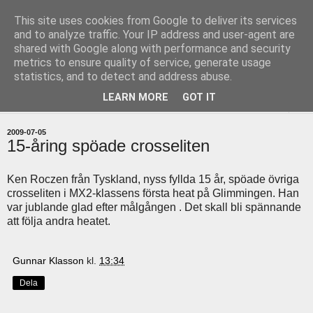
This site uses cookies from Google to deliver its services
uddevallabloggen.se
and to analyze traffic. Your IP address and user-agent are
shared with Google along with performance and security
metrics to ensure quality of service, generate usage
med stort och smått från Uddevallas horisont
statistics, and to detect and address abuse.
LEARN MORE
GOT IT
▼
2009-07-05
15-åring spöade crosseliten
Ken Roczen från Tyskland, nyss fyllda 15 år, spöade övriga
crosseliten i MX2-klassens första heat på Glimmingen. Han
var jublande glad efter målgången . Det skall bli spännande
att följa andra heatet.
Gunnar Klasson
kl.
13:34
Dela