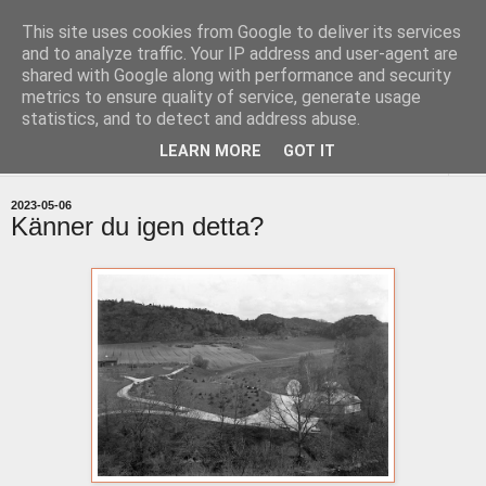
This site uses cookies from Google to deliver its services
uddevallabloggen.se
and to analyze traffic. Your IP address and user-agent are
shared with Google along with performance and security
metrics to ensure quality of service, generate usage
med stort och smått från Uddevallas horisont
statistics, and to detect and address abuse.
LEARN MORE
GOT IT
▼
2023-05-06
Känner du igen detta?