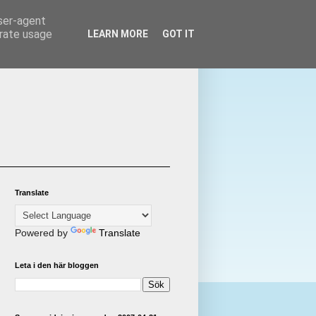
user-agent
erate usage
LEARN MORE
GOT IT
Translate
Powered by
Translate
Leta i den här bloggen