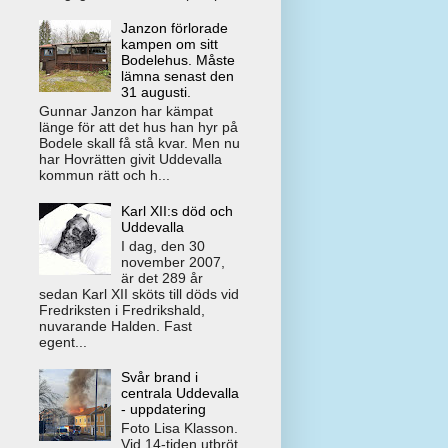
Janzon förlorade
kampen om sitt
Bodelehus. Måste
lämna senast den
31 augusti.
Gunnar Janzon har kämpat
länge för att det hus han hyr på
Bodele skall få stå kvar. Men nu
har Hovrätten givit Uddevalla
kommun rätt och h...
Karl XII:s död och
Uddevalla
I dag, den 30
november 2007,
är det 289 år
sedan Karl XII sköts till döds vid
Fredriksten i Fredrikshald,
nuvarande Halden. Fast
egent...
Svår brand i
centrala Uddevalla
- uppdatering
Foto Lisa Klasson.
Vid 14-tiden utbröt