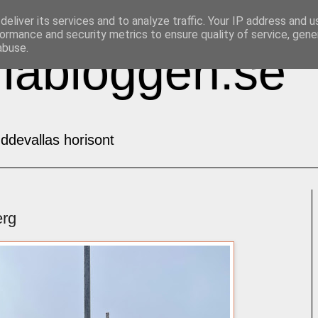
eliver its services and to analyze traffic. Your IP address and 
ormance and security metrics to ensure quality of service, gen
abuse.
labloggen.se
ddevallas horisont
erg