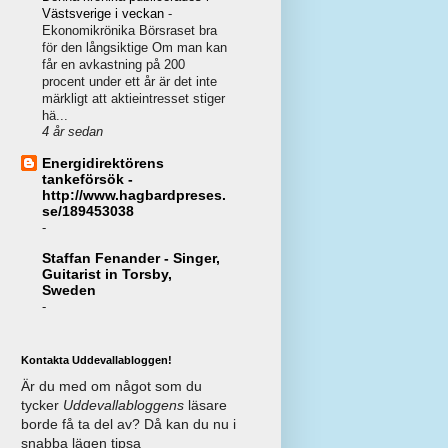
Västsverige i veckan
-
Ekonomikrönika Börsraset bra
för den långsiktige Om man kan
får en avkastning på 200
procent under ett år är det inte
märkligt att aktieintresset stiger
hä...
4 år sedan
Energidirektörens
tankeförsök -
http://www.hagbardpreses.
se/189453038
-
Staffan Fenander - Singer,
Guitarist in Torsby,
Sweden
-
Kontakta Uddevallabloggen!
Är du med om något som du
tycker
Uddevallabloggens
läsare
borde få ta del av? Då kan du nu i
snabba lägen tipsa