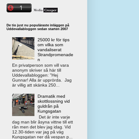
De tio just nu populäraste inläggen på
Uddevallabloggen sedan starten 2007
25000 kr för tips
om vilka som
vandaliserat
Strandpromenade
n
En privatperson som vill vara
anonym skriver så här till
Uddevallabloggen: "Hej
Gunnar! Alla är upprörda. Jag
är villig att skänka 250...
Dramatik med
skottlossning vid
guldrån på
Kungsgatan
Det är inte varje
dag man blir åsyna vittne till ett
rån men det blev jag idag. Vid
12.30-tiden var jag på väg
Kungsgatan ner då vespan p...