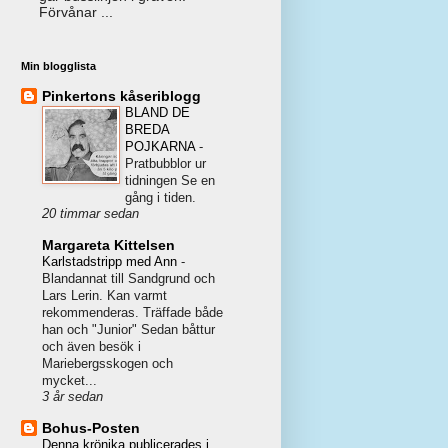
Förvånar ...
Min blogglista
Pinkertons kåseriblogg
BLAND DE
BREDA
POJKARNA
-
Pratbubblor ur
tidningen Se en
gång i tiden.
20 timmar sedan
Margareta Kittelsen
Karlstadstripp med Ann
-
Blandannat till Sandgrund och
Lars Lerin. Kan varmt
rekommenderas. Träffade både
han och "Junior" Sedan båttur
och även besök i
Mariebergsskogen och
mycket...
3 år sedan
Bohus-Posten
Denna krönika publicerades i