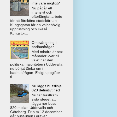
inte vara möjligt?
Nu pågår ett
intensivt och
efterlängtat arbete
för att försköna stadskärnan.
Kungsgatan får en välbehövlig
upprustning och likaså
Kungstor...
Omsvängning i
badhusfrågan
Med mindre är sex
månader kvar till
valet har den
politiska majoriteten i Uddevalla
nu börjat tänka om i
badhusfrågan. Enligt uppgifter
ti...
Nu läggs busslinje
820 definitivt ned
Nu tar Västtrafik
sista steget att
lägga ner buss
820 mellan Uddevalla och
Göteborg. Fr o m 12 december
går busslinjen i graven.