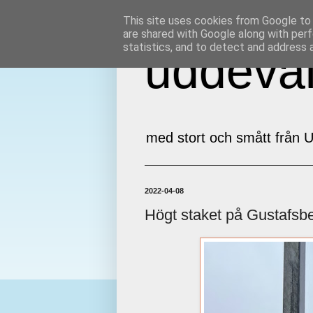
This site uses cookies from Google to d
are shared with Google along with perf
statistics, and to detect and address 
uddeval
med stort och smått från U
2022-04-08
Högt staket på Gustafsb