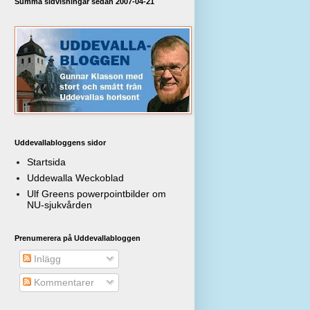
Summa sidvisningar sedan 2007-04-21
Uddevallabloggens sidor
Startsida
Uddewalla Weckoblad
Ulf Greens powerpointbilder om
NU-sjukvården
Prenumerera på Uddevallabloggen
Inlägg
Kommentarer