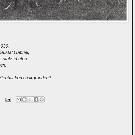
1936.
ustaf Gabriel,
sstabschefen
ren.
t Stenbacken i bakgrunden?