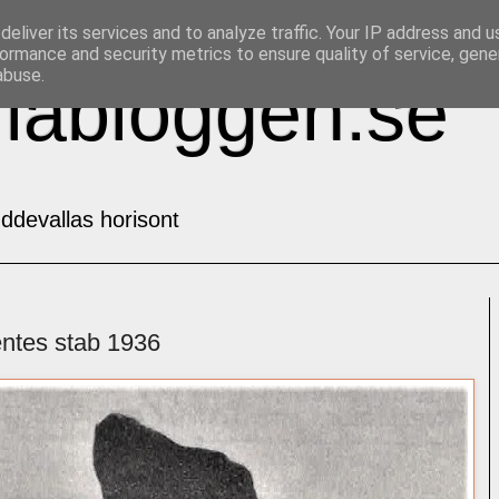
eliver its services and to analyze traffic. Your IP address and 
ormance and security metrics to ensure quality of service, gen
abuse.
labloggen.se
ddevallas horisont
ntes stab 1936