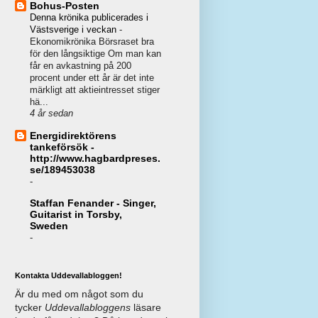
Bohus-Posten
Denna krönika publicerades i
Västsverige i veckan
-
Ekonomikrönika Börsraset bra
för den långsiktige Om man kan
får en avkastning på 200
procent under ett år är det inte
märkligt att aktieintresset stiger
hä...
4 år sedan
Energidirektörens
tankeförsök -
http://www.hagbardpreses.
se/189453038
-
Staffan Fenander - Singer,
Guitarist in Torsby,
Sweden
-
Kontakta Uddevallabloggen!
Är du med om något som du
tycker
Uddevallabloggens
läsare