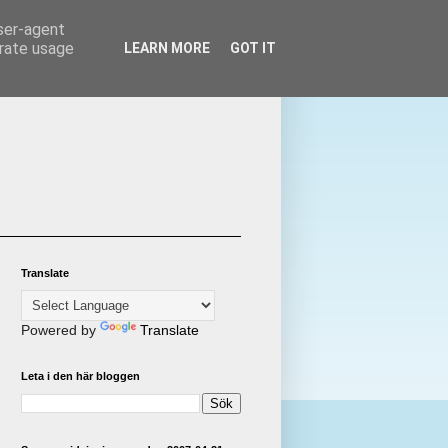
user-agent
erate usage
LEARN MORE
GOT IT
Translate
Powered by
Translate
Leta i den här bloggen