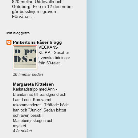
820 mellan Uddevalla och
Göteborg. Fr o m 12 december
går busslinjen i graven.
Förvånar ...
Min blogglista
Pinkertons kåseriblogg
VECKANS
KLIPP
-
Saxat ur
svenska tidningar
från 60-talet.
18 timmar sedan
Margareta Kittelsen
Karlstadstripp med Ann
-
Blandannat till Sandgrund och
Lars Lerin. Kan varmt
rekommenderas. Träffade både
han och "Junior" Sedan båttur
och även besök i
Mariebergsskogen och
mycket...
4 år sedan