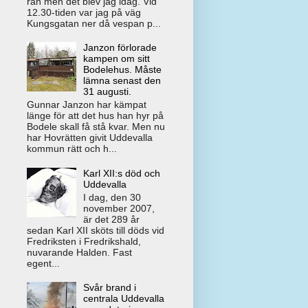
rån men det blev jag idag. Vid
12.30-tiden var jag på väg
Kungsgatan ner då vespan p...
Janzon förlorade
kampen om sitt
Bodelehus. Måste
lämna senast den
31 augusti.
Gunnar Janzon har kämpat
länge för att det hus han hyr på
Bodele skall få stå kvar. Men nu
har Hovrätten givit Uddevalla
kommun rätt och h...
Karl XII:s död och
Uddevalla
I dag, den 30
november 2007,
är det 289 år
sedan Karl XII sköts till döds vid
Fredriksten i Fredrikshald,
nuvarande Halden. Fast
egent...
Svår brand i
centrala Uddevalla