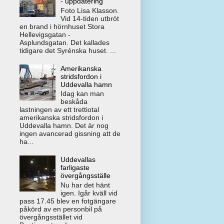
- uppdatering
Foto Lisa Klasson.
Vid 14-tiden utbröt
en brand i hörnhuset Stora
Hellevigsgatan -
Asplundsgatan. Det kallades
tidigare det Syrénska huset. ...
Amerikanska
stridsfordon i
Uddevalla hamn
Idag kan man
beskåda
lastningen av ett trettiotal
amerikanska stridsfordon i
Uddevalla hamn. Det är nog
ingen avancerad gissning att de
ha...
Uddevallas
farligaste
övergångsställe
Nu har det hänt
igen. Igår kväll vid
pass 17.45 blev en fotgängare
påkörd av en personbil på
övergångsstället vid