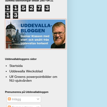
Summa sidvisningar sedan 2007-04-21
1
1
5
2
7
3
1
3
Uddevallabloggens sidor
Startsida
Uddewalla Weckoblad
Ulf Greens powerpointbilder om
NU-sjukvården
Prenumerera på Uddevallabloggen
Inlägg