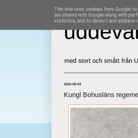
This site uses cookies from Google to d
are shared with Google along with perf
statistics, and to detect and address 
uddeval
med stort och smått från U
2020-09-04
Kungl Bohusläns regeme