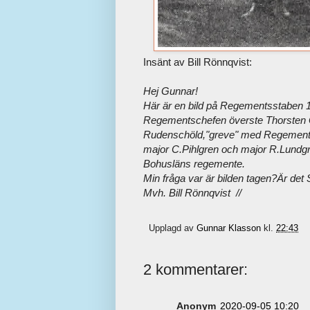
Insänt av Bill Rönnqvist:
Hej Gunnar!
Här är en bild på Regementsstaben 
Regementschefen överste Thorsten G
Rudenschöld,"greve" med Regement
major C.Pihlgren och major R.Lundg
Bohusläns regemente.
Min fråga var är bilden tagen?Är de
Mvh. Bill Rönnqvist //
Upplagd av
Gunnar Klasson
kl.
22:43
2 kommentarer:
Anonym
2020-09-05 10:20