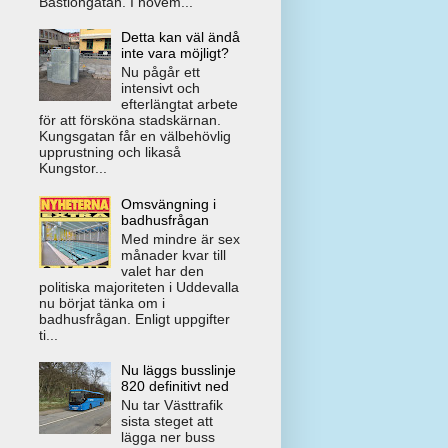
Bastiongatan. I novem...
Detta kan väl ändå
inte vara möjligt?
Nu pågår ett
intensivt och
efterlängtat arbete
för att försköna stadskärnan.
Kungsgatan får en välbehövlig
upprustning och likaså
Kungstor...
Omsvängning i
badhusfrågan
Med mindre är sex
månader kvar till
valet har den
politiska majoriteten i Uddevalla
nu börjat tänka om i
badhusfrågan. Enligt uppgifter
ti...
Nu läggs busslinje
820 definitivt ned
Nu tar Västtrafik
sista steget att
lägga ner buss