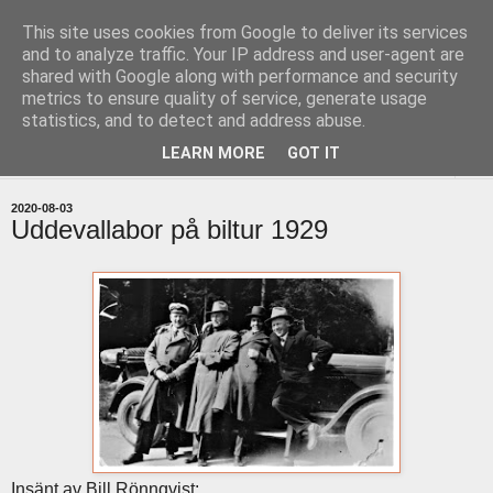
This site uses cookies from Google to deliver its services
uddevallabloggen.se
and to analyze traffic. Your IP address and user-agent are
shared with Google along with performance and security
metrics to ensure quality of service, generate usage
med stort och smått från Uddevallas horisont
statistics, and to detect and address abuse.
LEARN MORE
GOT IT
▼
2020-08-03
Uddevallabor på biltur 1929
Insänt av Bill Rönnqvist: