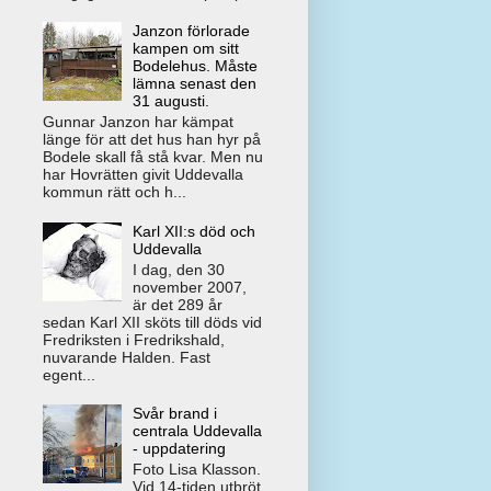
Janzon förlorade
kampen om sitt
Bodelehus. Måste
lämna senast den
31 augusti.
Gunnar Janzon har kämpat
länge för att det hus han hyr på
Bodele skall få stå kvar. Men nu
har Hovrätten givit Uddevalla
kommun rätt och h...
Karl XII:s död och
Uddevalla
I dag, den 30
november 2007,
är det 289 år
sedan Karl XII sköts till döds vid
Fredriksten i Fredrikshald,
nuvarande Halden. Fast
egent...
Svår brand i
centrala Uddevalla
- uppdatering
Foto Lisa Klasson.
Vid 14-tiden utbröt