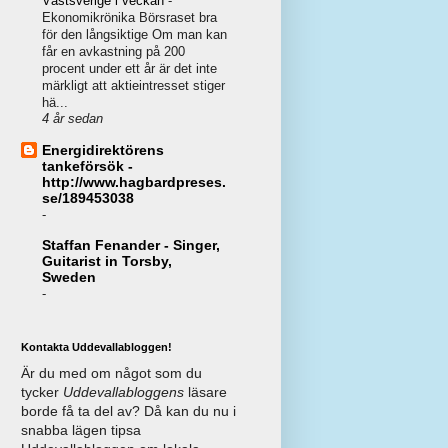
Västsverige i veckan
-
Ekonomikrönika Börsraset bra
för den långsiktige Om man kan
får en avkastning på 200
procent under ett år är det inte
märkligt att aktieintresset stiger
hä...
4 år sedan
Energidirektörens
tankeförsök -
http://www.hagbardpreses.
se/189453038
-
Staffan Fenander - Singer,
Guitarist in Torsby,
Sweden
-
Kontakta Uddevallabloggen!
Är du med om något som du
tycker
Uddevallabloggens
läsare
borde få ta del av? Då kan du nu i
snabba lägen tipsa