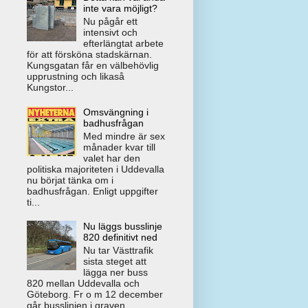
inte vara möjligt?
Nu pågår ett
intensivt och
efterlängtat arbete
för att försköna stadskärnan.
Kungsgatan får en välbehövlig
upprustning och likaså
Kungstor...
Omsvängning i
badhusfrågan
Med mindre är sex
månader kvar till
valet har den
politiska majoriteten i Uddevalla
nu börjat tänka om i
badhusfrågan. Enligt uppgifter
ti...
Nu läggs busslinje
820 definitivt ned
Nu tar Västtrafik
sista steget att
lägga ner buss
820 mellan Uddevalla och
Göteborg. Fr o m 12 december
går busslinjen i graven.