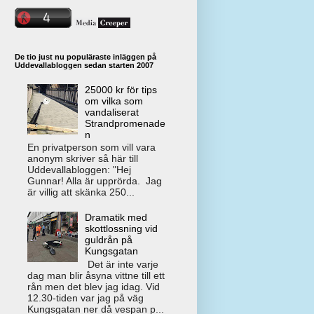
De tio just nu populäraste inläggen på
Uddevallabloggen sedan starten 2007
25000 kr för tips
om vilka som
vandaliserat
Strandpromenade
n
En privatperson som vill vara
anonym skriver så här till
Uddevallabloggen: "Hej
Gunnar! Alla är upprörda. Jag
är villig att skänka 250...
Dramatik med
skottlossning vid
guldrån på
Kungsgatan
Det är inte varje
dag man blir åsyna vittne till ett
rån men det blev jag idag. Vid
12.30-tiden var jag på väg
Kungsgatan ner då vespan p...