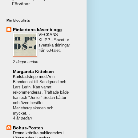
Förvånar ...
Min blogglista
Pinkertons kåseriblogg
VECKANS
KLIPP
-
Saxat ur
svenska tidningar
från 60-talet.
2 dagar sedan
Margareta Kittelsen
Karlstadstripp med Ann
-
Blandannat till Sandgrund och
Lars Lerin. Kan varmt
rekommenderas. Träffade både
han och "Junior" Sedan båttur
och även besök i
Mariebergsskogen och
mycket...
4 år sedan
Bohus-Posten
Denna krönika publicerades i