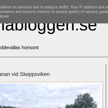
eliver its services and to analyze traffic. Your IP address and 
ormance and security metrics to ensure quality of service, gen
abuse.
labloggen.se
ddevallas horisont
banan vid Skeppsviken