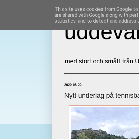
This site uses cookies from Google to d
are shared with Google along with perf
statistics, and to detect and address 
uddeval
med stort och smått från U
2020-08-22
Nytt underlag på tennis