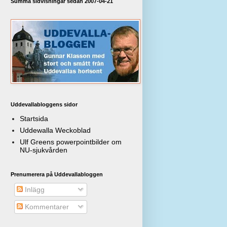
Summa sidvisningar sedan 2007-04-21
Uddevallabloggens sidor
Startsida
Uddewalla Weckoblad
Ulf Greens powerpointbilder om
NU-sjukvården
Prenumerera på Uddevallabloggen
Inlägg
Kommentarer