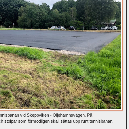
ennisbanan vid Skeppviken - Oljehamnsvägen. På
t och stolpar som förmodligen skall sättas upp runt tennisbanan.