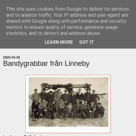
This site uses cookies from Google to deliver its services
uddevallabloggen.se
and to analyze traffic. Your IP address and user-agent are
shared with Google along with performance and security
metrics to ensure quality of service, generate usage
med stort och smått från Uddevallas horisont
statistics, and to detect and address abuse.
LEARN MORE
GOT IT
▼
2020-03-05
Bandygrabbar från Linneby