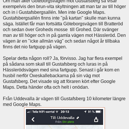
Om man åker Göteborgsvägen mot Gustafsberg så visar
exempelvis den brun-vita skyltningen att man tar av till höger
och in i Gustafsbergsallén. Men inte Google Maps.
Gustafsbergsallén finns inte "på kartan" skulle man kunna
säga. Istället får man fortsätta Göteborgsvägen till Bratteröd
och sedan över Groheds mosse till Grohed. Där svänger
man av till höger och in på gamla vägen mot Hässleröd. Den
vägen är en "icke allmän väg" och sedan något år tillbaka
finns det nio fartgupp på vägen.
Spelar detta någon roll? Ja, förvisso. Jag har flera exempel
på sådana som skall till Gustafsberg och luras in på
Hässlerödsvägen med sina fartgupp. Senast i går kom en
husbil nerför Oxeskallebackarna på sin väg mot
Gustafsberg. Det visade sig att föraren kört efter Google
Maps. Detta händer ofta och helt i onödan.
Från Uddevalla är vägen till Gustafsberg 10 kilometer längre
med Google Maps.