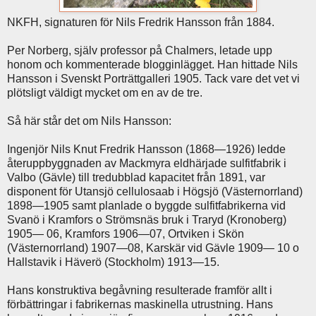
NKFH, signaturen för Nils Fredrik Hansson från 1884.
Per Norberg, själv professor på Chalmers, letade upp
honom och kommenterade blogginlägget. Han hittade Nils
Hansson i Svenskt Porträttgalleri 1905. Tack vare det vet vi
plötsligt väldigt mycket om en av de tre.
Så här står det om Nils Hansson:
Ingenjör Nils Knut Fredrik Hansson (1868—1926) ledde
återuppbyggnaden av Mackmyra eldhärjade sulfitfabrik i
Valbo (Gävle) till tredubblad kapacitet från 1891, var
disponent för Utansjö cellulosaab i Högsjö (Västernorrland)
1898—1905 samt planlade o byggde sulfitfabrikerna vid
Svanö i Kramfors o Strömsnäs bruk i Traryd (Kronoberg)
1905— 06, Kramfors 1906—07, Ortviken i Skön
(Västernorrland) 1907—08, Karskär vid Gävle 1909— 10 o
Hallstavik i Häverö (Stockholm) 1913—15.
Hans konstruktiva begåvning resulterade framför allt i
förbättringar i fabrikernas maskinella utrustning. Hans