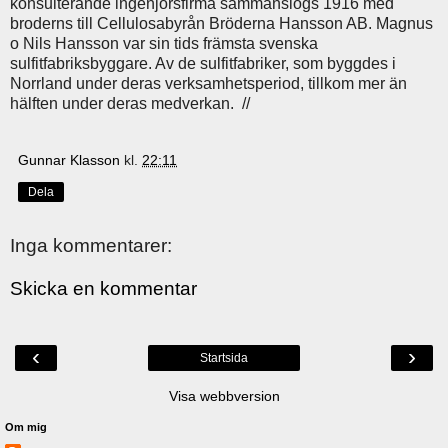
konsulterande ingenjörsfirma sammanslogs 1916 med
broderns till Cellulosabyrån Bröderna Hansson AB. Magnus
o Nils Hansson var sin tids främsta svenska
sulfitfabriksbyggare. Av de sulfitfabriker, som byggdes i
Norrland under deras verksamhetsperiod, tillkom mer än
hälften under deras medverkan. //
Gunnar Klasson
kl.
22:11
Dela
Inga kommentarer:
Skicka en kommentar
‹
›
Startsida
Visa webbversion
Om mig