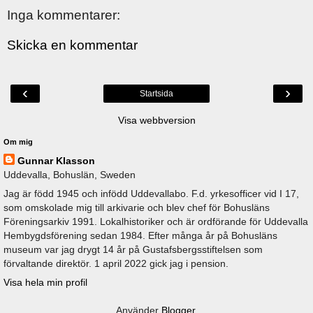
Inga kommentarer:
Skicka en kommentar
‹
›
Startsida
Visa webbversion
Om mig
Gunnar Klasson
Uddevalla, Bohuslän, Sweden
Jag är född 1945 och infödd Uddevallabo. F.d. yrkesofficer vid I 17,
som omskolade mig till arkivarie och blev chef för Bohusläns
Föreningsarkiv 1991. Lokalhistoriker och är ordförande för Uddevalla
Hembygdsförening sedan 1984. Efter många år på Bohusläns
museum var jag drygt 14 år på Gustafsbergsstiftelsen som
förvaltande direktör. 1 april 2022 gick jag i pension.
Visa hela min profil
Använder
Blogger
.