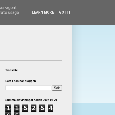
user-agent
erate usage
LEARN MORE
GOT IT
Translate
Leta i den här bloggen
Summa sidvisningar sedan 2007-04-21
1
1
5
2
5
4