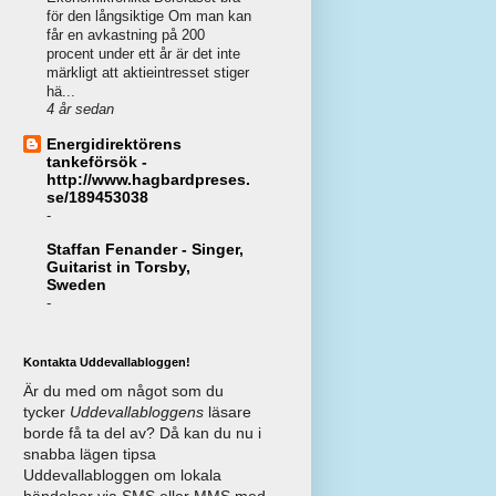
för den långsiktige Om man kan
får en avkastning på 200
procent under ett år är det inte
märkligt att aktieintresset stiger
hä...
4 år sedan
Energidirektörens
tankeförsök -
http://www.hagbardpreses.
se/189453038
-
Staffan Fenander - Singer,
Guitarist in Torsby,
Sweden
-
Kontakta Uddevallabloggen!
Är du med om något som du
tycker
Uddevallabloggens
läsare
borde få ta del av? Då kan du nu i
snabba lägen tipsa
Uddevallabloggen om lokala
händelser via SMS eller MMS med