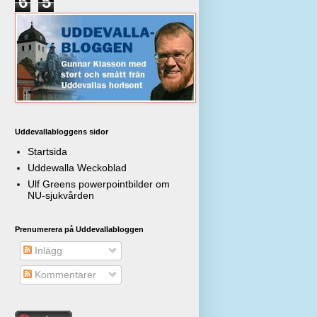
6
5
Uddevallabloggens sidor
Startsida
Uddewalla Weckoblad
Ulf Greens powerpointbilder om
NU-sjukvården
Prenumerera på Uddevallabloggen
Inlägg
Kommentarer