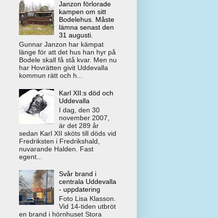
Janzon förlorade
kampen om sitt
Bodelehus. Måste
lämna senast den
31 augusti.
Gunnar Janzon har kämpat
länge för att det hus han hyr på
Bodele skall få stå kvar. Men nu
har Hovrätten givit Uddevalla
kommun rätt och h...
Karl XII:s död och
Uddevalla
I dag, den 30
november 2007,
är det 289 år
sedan Karl XII sköts till döds vid
Fredriksten i Fredrikshald,
nuvarande Halden. Fast
egent...
Svår brand i
centrala Uddevalla
- uppdatering
Foto Lisa Klasson.
Vid 14-tiden utbröt
en brand i hörnhuset Stora