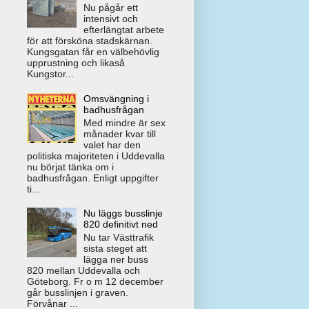
Nu pågår ett
intensivt och
efterlängtat arbete
för att försköna stadskärnan.
Kungsgatan får en välbehövlig
upprustning och likaså
Kungstor...
Omsvängning i
badhusfrågan
Med mindre är sex
månader kvar till
valet har den
politiska majoriteten i Uddevalla
nu börjat tänka om i
badhusfrågan. Enligt uppgifter
ti...
Nu läggs busslinje
820 definitivt ned
Nu tar Västtrafik
sista steget att
lägga ner buss
820 mellan Uddevalla och
Göteborg. Fr o m 12 december
går busslinjen i graven.
Förvånar ...