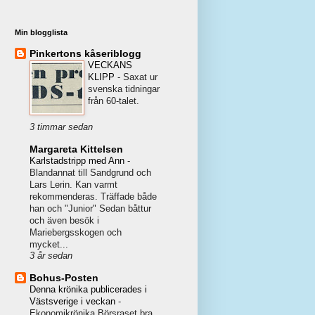
Min blogglista
Pinkertons kåseriblogg
VECKANS
KLIPP
-
Saxat ur
svenska tidningar
från 60-talet.
3 timmar sedan
Margareta Kittelsen
Karlstadstripp med Ann
-
Blandannat till Sandgrund och
Lars Lerin. Kan varmt
rekommenderas. Träffade både
han och "Junior" Sedan båttur
och även besök i
Mariebergsskogen och
mycket...
3 år sedan
Bohus-Posten
Denna krönika publicerades i
Västsverige i veckan
-
Ekonomikrönika Börsraset bra