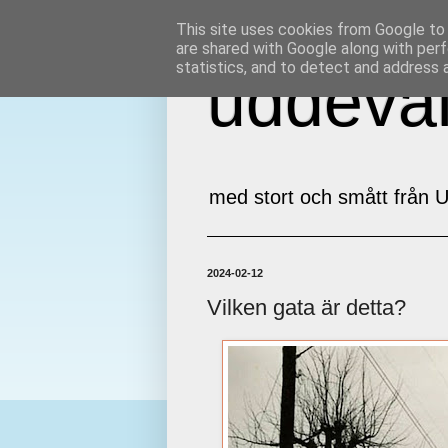
This site uses cookies from Google to d
are shared with Google along with perf
statistics, and to detect and address 
uddeval
med stort och smått från U
2024-02-12
Vilken gata är detta?