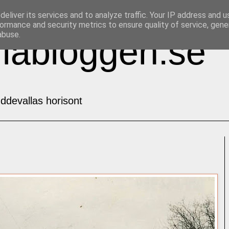
eliver its services and to analyze traffic. Your IP address and 
ormance and security metrics to ensure quality of service, gen
abuse.
labloggen.se
ddevallas horisont