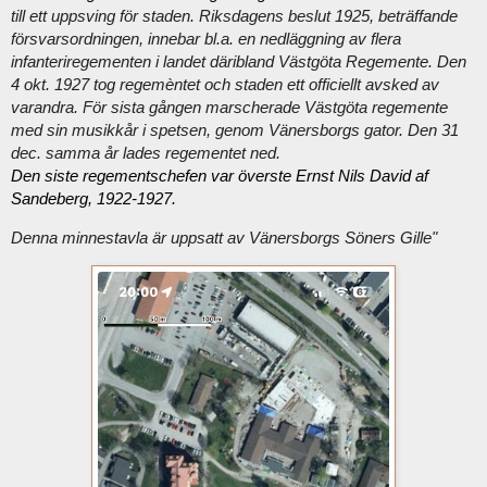
till ett uppsving för staden. Riksdagens beslut 1925, beträffande
försvarsordningen, innebar bl.a. en nedläggning av flera
infanteriregementen i landet däribland Västgöta Regemente. Den
4 okt. 1927 tog regemèntet och staden ett officiellt avsked av
varandra. För sista gången marscherade Västgöta regemente
med sin musikkår i spetsen, genom Vänersborgs gator. Den 31
dec. samma år lades regementet ned.
Den siste regementschefen var överste Ernst Nils David af 
Sandeberg, 1922-1927.
Denna minnestavla är uppsatt av Vänersborgs Söners Gille"