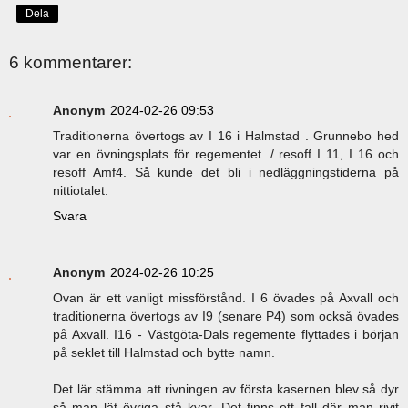
Dela
6 kommentarer:
Anonym
2024-02-26 09:53
Traditionerna övertogs av I 16 i Halmstad . Grunnebo hed
var en övningsplats för regementet. / resoff I 11, I 16 och
resoff Amf4. Så kunde det bli i nedläggningstiderna på
nittiotalet.
Svara
Anonym
2024-02-26 10:25
Ovan är ett vanligt missförstånd. I 6 övades på Axvall och
traditionerna övertogs av I9 (senare P4) som också övades
på Axvall. I16 - Västgöta-Dals regemente flyttades i början
på seklet till Halmstad och bytte namn.
Det lär stämma att rivningen av första kasernen blev så dyr
så man lät övriga stå kvar. Det finns ett fall där man rivit