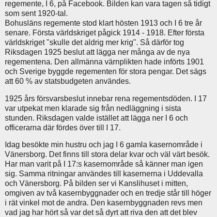
regemente, I 6, på Facebook. Bilden kan vara tagen så tidigt
som sent 1920-tal.
Bohusläns regemente stod klart hösten 1913 och I 6 tre år
senare. Första världskriget pågick 1914 - 1918. Efter första
världskriget "skulle det aldrig mer krig". Så därför tog
Riksdagen 1925 beslut att lägga ner många av de nya
regementena. Den allmänna värnplikten hade införts 1901
och Sverige byggde regementen för stora pengar. Det sägs
att 60 % av statsbudgeten användes.
1925 års försvarsbeslut innebar rena regementsdöden. I 17
var utpekat men klarade sig från nedläggning i sista
stunden. Riksdagen valde istället att lägga ner I 6 och
officerarna där fördes över till I 17.
Idag besökte min hustru och jag I 6 gamla kasernområde i
Vänersborg. Det finns till stora delar kvar och väl värt besök.
Har man varit på I 17:s kasernområde så känner man igen
sig. Samma ritningar användes till kasernerna i Uddevalla
och Vänersborg. På bilden ser vi Kanslihuset i mitten,
omgiven av två kasernbyggnader och en tredje står till höger
i rät vinkel mot de andra. Den kasernbyggnaden revs men
vad jag har hört så var det så dyrt att riva den att det blev