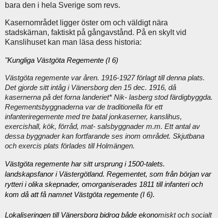
bara den i hela Sverige som revs.
Kasernområdet ligger öster om och väldigt nära
stadskärnan, faktiskt på gångavstånd. På en skylt vid
Kanslihuset kan man läsa dess historia:
"Kungliga Västgöta Regemente (I 6)
Västgöta regemente var åren. 1916-1927 förlagt till denna plats.
Det gjorde sitt intåg i Vänersborg den 15 dec. 1916, då
kasernerna på det forna landeriet* Nik- lasberg stod färdigbyggda.
Regementsbyggnaderna var de traditionella för ett
infanteriregemente med tre batal jonkaserner, kanslihus,
exercishall, kök, förråd, mat- salsbyggnader m.m. Ett antal av
dessa byggnader kan fortfarande ses inom området. Skjutbana
och exercis plats förlades till Holmängen.
Västgöta regemente har sitt ursprung i 1500-talets. 
landskapsfanor i Västergötland. Regementet, som från början var 
rytteri i olika skepnader, omorganiserades 1811 till infanteri och 
kom då att få namnet Västgöta regemente (I 6).

Lokaliseringen till Vänersborg bidrog både ekono
miskt och socialt