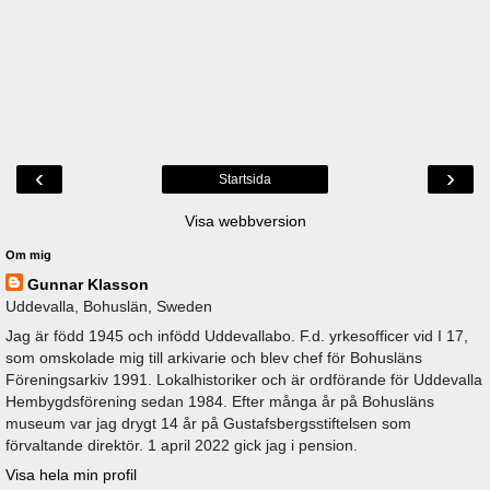
‹
›
Startsida
Visa webbversion
Om mig
Gunnar Klasson
Uddevalla, Bohuslän, Sweden
Jag är född 1945 och infödd Uddevallabo. F.d. yrkesofficer vid I 17,
som omskolade mig till arkivarie och blev chef för Bohusläns
Föreningsarkiv 1991. Lokalhistoriker och är ordförande för Uddevalla
Hembygdsförening sedan 1984. Efter många år på Bohusläns
museum var jag drygt 14 år på Gustafsbergsstiftelsen som
förvaltande direktör. 1 april 2022 gick jag i pension.
Visa hela min profil