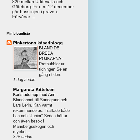
820 mellan Uddevalla och
Göteborg. Fr o m 12 december
går busslinjen i graven.
Förvånar ...
Min blogglista
Pinkertons kåseriblogg
BLAND DE
BREDA
POJKARNA
-
Pratbubblor ur
tidningen Se en
gång i tiden.
1 dag sedan
Margareta Kittelsen
Karlstadstripp med Ann
-
Blandannat till Sandgrund och
Lars Lerin. Kan varmt
rekommenderas. Träffade både
han och "Junior" Sedan båttur
och även besök i
Mariebergsskogen och
mycket...
3 år sedan