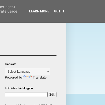
user-agent
erate usage
LEARN MORE
GOT IT
Translate
Powered by
Translate
Leta i den här bloggen