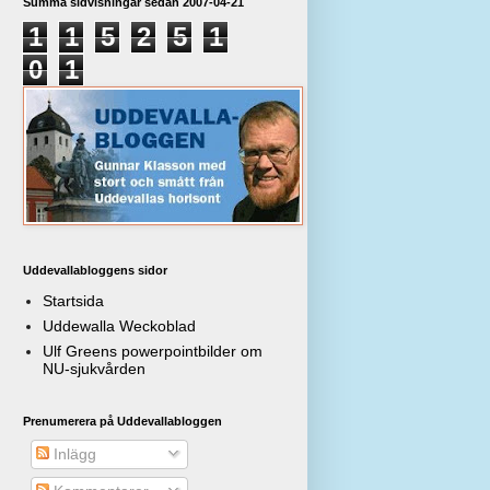
Summa sidvisningar sedan 2007-04-21
1
1
5
2
5
1
0
1
Uddevallabloggens sidor
Startsida
Uddewalla Weckoblad
Ulf Greens powerpointbilder om
NU-sjukvården
Prenumerera på Uddevallabloggen
Inlägg