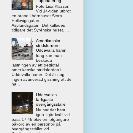
- uppdatering
Foto Lisa Klasson.
Vid 14-tiden utbröt
en brand i hörnhuset Stora
Hellevigsgatan -
Asplundsgatan. Det kallades
tidigare det Syrénska huset. ...
Amerikanska
stridsfordon i
Uddevalla hamn
Idag kan man
beskåda
lastningen av ett trettiotal
amerikanska stridsfordon i
Uddevalla hamn. Det är nog
ingen avancerad gissning att de
ha...
Uddevallas
farligaste
övergångsställe
Nu har det hänt
igen. Igår kväll vid
pass 17.45 blev en fotgängare
påkörd av en personbil på
övergångsstället vid