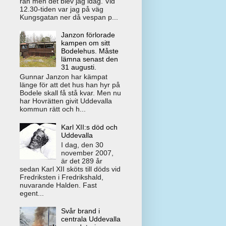
rån men det blev jag idag. Vid
12.30-tiden var jag på väg
Kungsgatan ner då vespan p...
Janzon förlorade
kampen om sitt
Bodelehus. Måste
lämna senast den
31 augusti.
Gunnar Janzon har kämpat
länge för att det hus han hyr på
Bodele skall få stå kvar. Men nu
har Hovrätten givit Uddevalla
kommun rätt och h...
Karl XII:s död och
Uddevalla
I dag, den 30
november 2007,
är det 289 år
sedan Karl XII sköts till döds vid
Fredriksten i Fredrikshald,
nuvarande Halden. Fast
egent...
Svår brand i
centrala Uddevalla