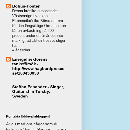
Bohus-Posten
Denna krönika publicerades i
Västsverige i veckan
-
Ekonomikrönika Börsraset bra
för den långsiktige Om man kan
får en avkastning på 200
procent under ett år är det inte
märkligt att aktieintresset stiger
hä...
4 år sedan
Energidirektörens
tankeförsök -
http://www.hagbardpreses.
se/189453038
-
Staffan Fenander - Singer,
Guitarist in Torsby,
Sweden
-
Kontakta Uddevallabloggen!
Är du med om något som du
tycker
Uddevallabloggens
läsare