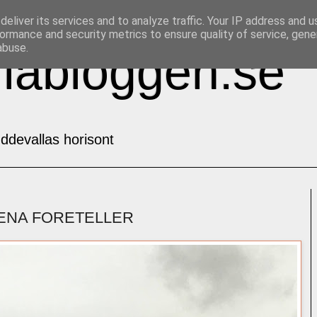
eliver its services and to analyze traffic. Your IP address and 
ormance and security metrics to ensure quality of service, gen
abuse.
labloggen.se
ddevallas horisont
 STENA FORETELLER