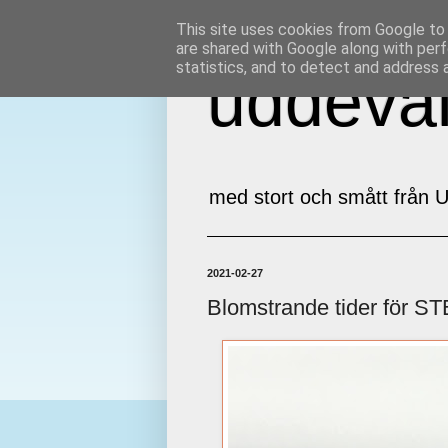
This site uses cookies from Google to d
are shared with Google along with perf
statistics, and to detect and address 
uddeval
med stort och smått från U
2021-02-27
Blomstrande tider för