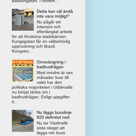
Bastiongatan. I novem...
Detta kan väl ändå
inte vara möjligt?
Nu pågår ett
intensivt och
efterlängtat arbete
för att försköna stadskärnan.
Kungsgatan får en välbehövlig
upprustning och likaså
Kungstor...
Omsvängning i
badhusfrågan
Med mindre är sex
månader kvar till
valet har den
politiska majoriteten i Uddevalla
nu börjat tänka om i
badhusfrågan. Enligt uppgifter
ti...
Nu läggs busslinje
820 definitivt ned
Nu tar Västtrafik
sista steget att
lägga ner buss