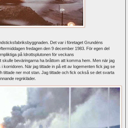
ändsticksfabriksbyggnaden. Det var i företaget Grundéns
eftermiddagen fredagen den 9 december 1983. För egen del
rnpliktiga på Idrottsplutonen för veckans
tt skulle beväringarna ha bråttom att komma hem. Men när jag
 i korridoren. När jag tittade in på ett av logementen fick jag se
h tittade ner mot stan. Jag tittade och fick också se det svarta
innande regnkläder.