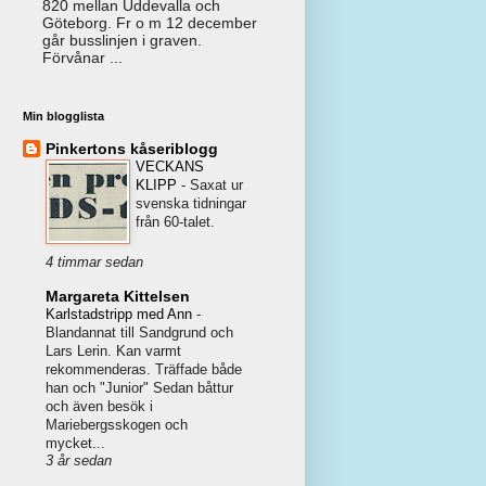
820 mellan Uddevalla och
Göteborg. Fr o m 12 december
går busslinjen i graven.
Förvånar ...
Min blogglista
Pinkertons kåseriblogg
VECKANS
KLIPP
-
Saxat ur
svenska tidningar
från 60-talet.
4 timmar sedan
Margareta Kittelsen
Karlstadstripp med Ann
-
Blandannat till Sandgrund och
Lars Lerin. Kan varmt
rekommenderas. Träffade både
han och "Junior" Sedan båttur
och även besök i
Mariebergsskogen och
mycket...
3 år sedan