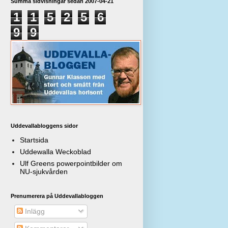
Summa sidvisningar sedan 2007-04-21
1
1
5
2
5
6
9
9
Uddevallabloggens sidor
Startsida
Uddewalla Weckoblad
Ulf Greens powerpointbilder om
NU-sjukvården
Prenumerera på Uddevallabloggen
Inlägg