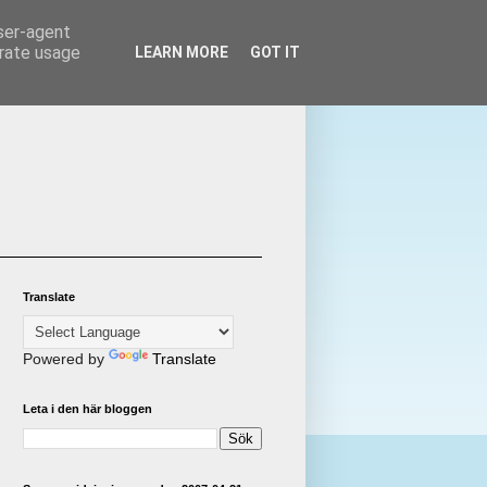
user-agent
erate usage
LEARN MORE
GOT IT
Translate
Powered by
Translate
Leta i den här bloggen