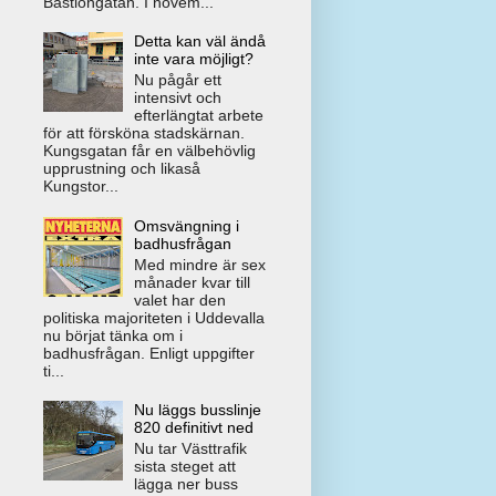
Bastiongatan. I novem...
Detta kan väl ändå
inte vara möjligt?
Nu pågår ett
intensivt och
efterlängtat arbete
för att försköna stadskärnan.
Kungsgatan får en välbehövlig
upprustning och likaså
Kungstor...
Omsvängning i
badhusfrågan
Med mindre är sex
månader kvar till
valet har den
politiska majoriteten i Uddevalla
nu börjat tänka om i
badhusfrågan. Enligt uppgifter
ti...
Nu läggs busslinje
820 definitivt ned
Nu tar Västtrafik
sista steget att
lägga ner buss