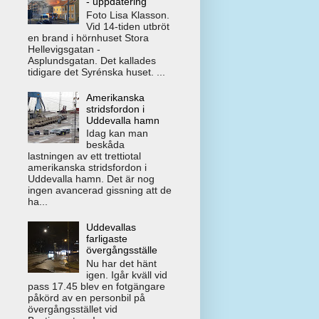
- uppdatering
Foto Lisa Klasson.
Vid 14-tiden utbröt
en brand i hörnhuset Stora
Hellevigsgatan -
Asplundsgatan. Det kallades
tidigare det Syrénska huset. ...
Amerikanska
stridsfordon i
Uddevalla hamn
Idag kan man
beskåda
lastningen av ett trettiotal
amerikanska stridsfordon i
Uddevalla hamn. Det är nog
ingen avancerad gissning att de
ha...
Uddevallas
farligaste
övergångsställe
Nu har det hänt
igen. Igår kväll vid
pass 17.45 blev en fotgängare
påkörd av en personbil på
övergångsstället vid