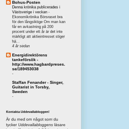
Bohus-Posten
Denna krönika publicerades i
Västsverige i veckan
-
Ekonomikrönika Börsraset bra
för den långsiktige Om man kan
får en avkastning på 200
procent under ett år är det inte
märkligt att aktieintresset stiger
hä...
4 år sedan
Energidirektörens
tankeförsök -
http://www.hagbardpreses.
se/189453038
-
Staffan Fenander - Singer,
Guitarist in Torsby,
Sweden
-
Kontakta Uddevallabloggen!
Är du med om något som du
tycker
Uddevallabloggens
läsare