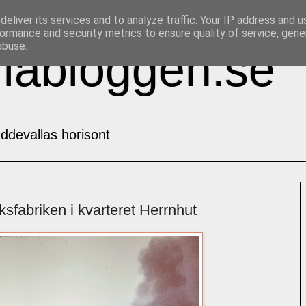
eliver its services and to analyze traffic. Your IP address and 
ormance and security metrics to ensure quality of service, gen
abuse.
labloggen.se
ddevallas horisont
sfabriken i kvarteret Herrnhut