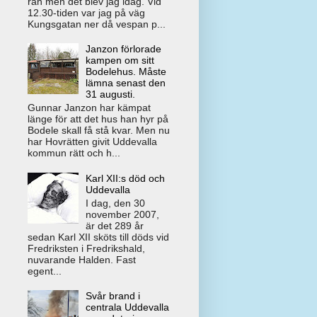
rån men det blev jag idag. Vid
12.30-tiden var jag på väg
Kungsgatan ner då vespan p...
Janzon förlorade
kampen om sitt
Bodelehus. Måste
lämna senast den
31 augusti.
Gunnar Janzon har kämpat
länge för att det hus han hyr på
Bodele skall få stå kvar. Men nu
har Hovrätten givit Uddevalla
kommun rätt och h...
Karl XII:s död och
Uddevalla
I dag, den 30
november 2007,
är det 289 år
sedan Karl XII sköts till döds vid
Fredriksten i Fredrikshald,
nuvarande Halden. Fast
egent...
Svår brand i
centrala Uddevalla