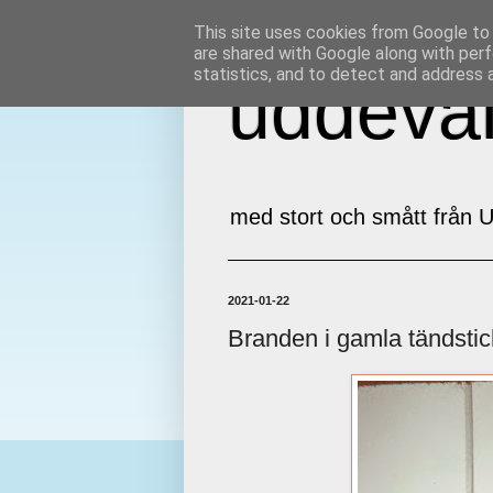
This site uses cookies from Google to d
are shared with Google along with perf
statistics, and to detect and address 
uddeval
med stort och smått från U
2021-01-22
Branden i gamla tändstick