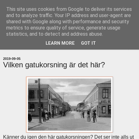
This site uses cookies from Google to deliver its services
uddevallabloggen.se
and to analyze traffic. Your IP address and user-agent are
shared with Google along with performance and security
metrics to ensure quality of service, generate usage
med stort och smått från Uddevallas horisont
statistics, and to detect and address abuse.
LEARN MORE
GOT IT
▼
2019-09-05
Vilken gatukorsning är det här?
Känner du igen den här gatukorsningen? Det ser inte alls ut