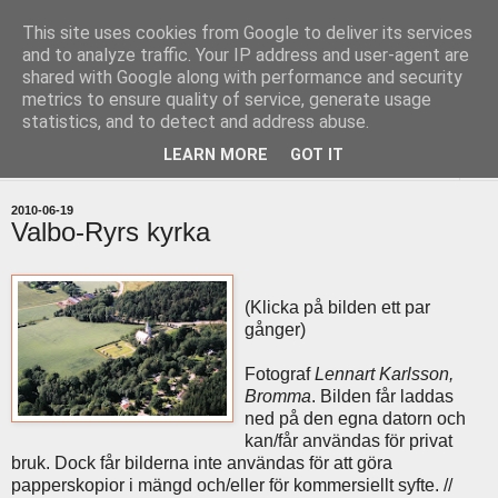
This site uses cookies from Google to deliver its services
uddevallabloggen.se
and to analyze traffic. Your IP address and user-agent are
shared with Google along with performance and security
metrics to ensure quality of service, generate usage
med stort och smått från Uddevallas horisont
statistics, and to detect and address abuse.
LEARN MORE
GOT IT
▼
2010-06-19
Valbo-Ryrs kyrka
(Klicka på bilden ett par
gånger)
Fotograf
Lennart Karlsson,
Bromma
. Bilden får laddas
ned på den egna datorn och
kan/får användas för privat
bruk. Dock får bilderna inte användas för att göra
papperskopior i mängd och/eller för kommersiellt syfte. //