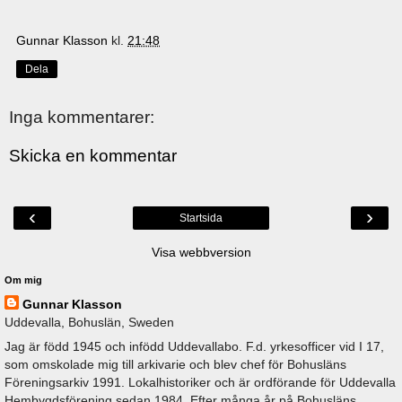
Gunnar Klasson
kl.
21:48
Dela
Inga kommentarer:
Skicka en kommentar
‹
›
Startsida
Visa webbversion
Om mig
Gunnar Klasson
Uddevalla, Bohuslän, Sweden
Jag är född 1945 och infödd Uddevallabo. F.d. yrkesofficer vid I 17,
som omskolade mig till arkivarie och blev chef för Bohusläns
Föreningsarkiv 1991. Lokalhistoriker och är ordförande för Uddevalla
Hembygdsförening sedan 1984. Efter många år på Bohusläns