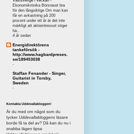
Västsverige i veckan
-
Ekonomikrönika Börsraset bra
för den långsiktige Om man kan
får en avkastning på 200
procent under ett år är det inte
märkligt att aktieintresset stiger
hä...
4 år sedan
Energidirektörens
tankeförsök -
http://www.hagbardpreses.
se/189453038
-
Staffan Fenander - Singer,
Guitarist in Torsby,
Sweden
-
Kontakta Uddevallabloggen!
Är du med om något som du
tycker
Uddevallabloggens
läsare
borde få ta del av? Då kan du nu i
snabba lägen tipsa