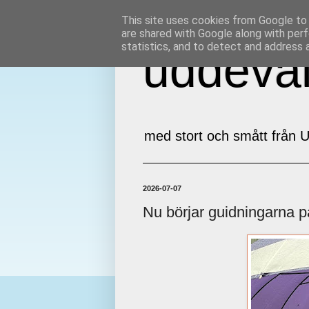
This site uses cookies from Google to d
are shared with Google along with perf
statistics, and to detect and address 
uddeval
med stort och smått från U
2026-07-07
Nu börjar guidningarna 