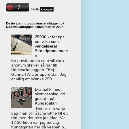
De tio just nu populäraste inläggen på
Uddevallabloggen sedan starten 2007
25000 kr för tips
om vilka som
vandaliserat
Strandpromenade
n
En privatperson som vill vara
anonym skriver så här till
Uddevallabloggen: "Hej
Gunnar! Alla är upprörda. Jag
är villig att skänka 250...
Dramatik med
skottlossning vid
guldrån på
Kungsgatan
Det är inte varje
dag man blir åsyna vittne till ett
rån men det blev jag idag. Vid
12.30-tiden var jag på väg
Kungsgatan ner då vespan p...