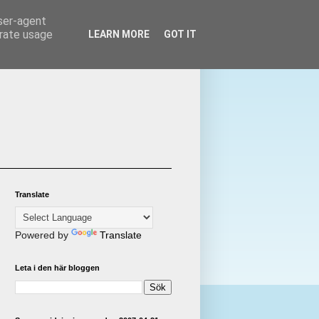
user-agent
erate usage
LEARN MORE
GOT IT
Translate
Powered by
Translate
Leta i den här bloggen