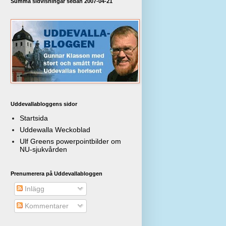
Summa sidvisningar sedan 2007-04-21
Uddevallabloggens sidor
Startsida
Uddewalla Weckoblad
Ulf Greens powerpointbilder om
NU-sjukvården
Prenumerera på Uddevallabloggen
Inlägg
Kommentarer