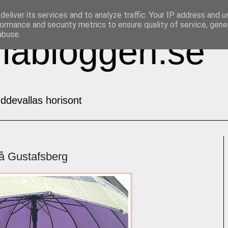
eliver its services and to analyze traffic. Your IP address and 
ormance and security metrics to ensure quality of service, gen
abuse.
labloggen.se
ddevallas horisont
på Gustafsberg