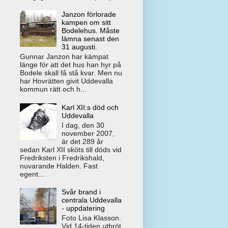
Janzon förlorade
kampen om sitt
Bodelehus. Måste
lämna senast den
31 augusti.
Gunnar Janzon har kämpat
länge för att det hus han hyr på
Bodele skall få stå kvar. Men nu
har Hovrätten givit Uddevalla
kommun rätt och h...
Karl XII:s död och
Uddevalla
I dag, den 30
november 2007,
är det 289 år
sedan Karl XII sköts till döds vid
Fredriksten i Fredrikshald,
nuvarande Halden. Fast
egent...
Svår brand i
centrala Uddevalla
- uppdatering
Foto Lisa Klasson.
Vid 14-tiden utbröt