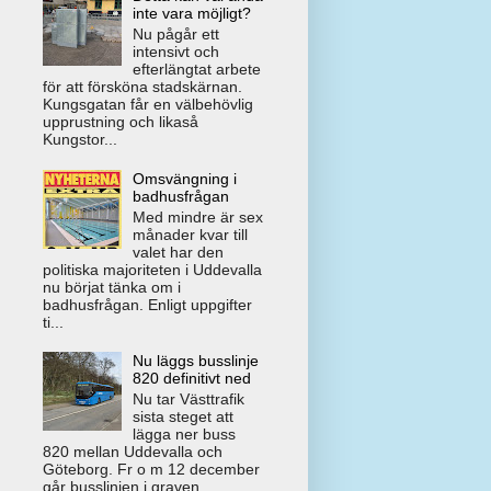
inte vara möjligt?
Nu pågår ett
intensivt och
efterlängtat arbete
för att försköna stadskärnan.
Kungsgatan får en välbehövlig
upprustning och likaså
Kungstor...
Omsvängning i
badhusfrågan
Med mindre är sex
månader kvar till
valet har den
politiska majoriteten i Uddevalla
nu börjat tänka om i
badhusfrågan. Enligt uppgifter
ti...
Nu läggs busslinje
820 definitivt ned
Nu tar Västtrafik
sista steget att
lägga ner buss
820 mellan Uddevalla och
Göteborg. Fr o m 12 december
går busslinjen i graven.