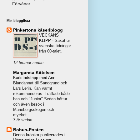
Förvånar ...
Min blogglista
Pinkertons kåseriblogg
VECKANS
KLIPP
-
Saxat ur
svenska tidningar
från 60-talet.
12 timmar sedan
Margareta Kittelsen
Karlstadstripp med Ann
-
Blandannat till Sandgrund och
Lars Lerin. Kan varmt
rekommenderas. Träffade både
han och "Junior" Sedan båttur
och även besök i
Mariebergsskogen och
mycket...
3 år sedan
Bohus-Posten
Denna krönika publicerades i