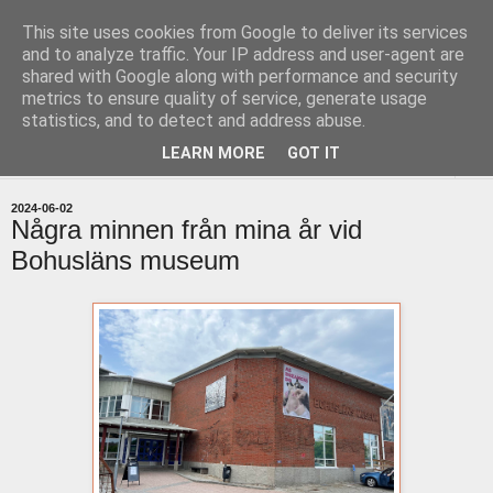
This site uses cookies from Google to deliver its services
uddevallabloggen.se
and to analyze traffic. Your IP address and user-agent are
shared with Google along with performance and security
metrics to ensure quality of service, generate usage
med stort och smått från Uddevallas horisont
statistics, and to detect and address abuse.
LEARN MORE
GOT IT
▼
2024-06-02
Några minnen från mina år vid
Bohusläns museum