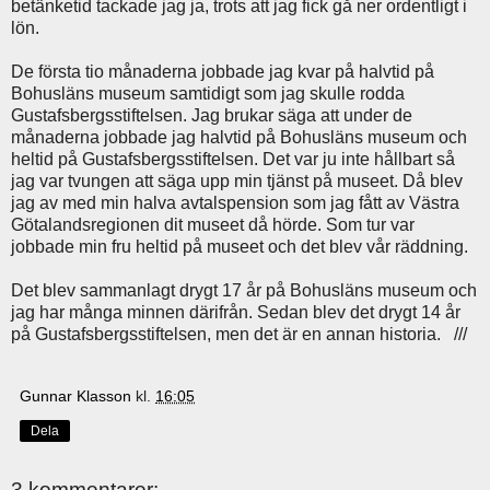
betänketid tackade jag ja, trots att jag fick gå ner ordentligt i
lön.
De första tio månaderna jobbade jag kvar på halvtid på
Bohusläns museum samtidigt som jag skulle rodda
Gustafsbergsstiftelsen. Jag brukar säga att under de
månaderna jobbade jag halvtid på Bohusläns museum och
heltid på Gustafsbergsstiftelsen. Det var ju inte hållbart så
jag var tvungen att säga upp min tjänst på museet. Då blev
jag av med min halva avtalspension som jag fått av Västra
Götalandsregionen dit museet då hörde. Som tur var
jobbade min fru heltid på museet och det blev vår räddning.
Det blev sammanlagt drygt 17 år på Bohusläns museum och
jag har många minnen därifrån. Sedan blev det drygt 14 år
på Gustafsbergsstiftelsen, men det är en annan historia. ///
Gunnar Klasson
kl.
16:05
Dela
3 kommentarer: