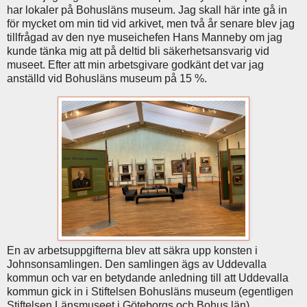
har lokaler på Bohusläns museum. Jag skall här inte gå in
för mycket om min tid vid arkivet, men två år senare blev jag
tillfrågad av den nye museichefen Hans Manneby om jag
kunde tänka mig att på deltid bli säkerhetsansvarig vid
museet. Efter att min arbetsgivare godkänt det var jag
anställd vid Bohusläns museum på 15 %.
En av arbetsuppgifterna blev att säkra upp konsten i
Johnsonsamlingen. Den samlingen ägs av Uddevalla
kommun och var en betydande anledning till att Uddevalla
kommun gick in i Stiftelsen Bohusläns museum (egentligen
Stiftelsen Länsmuseet i Göteborgs och Bohus län).