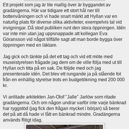
Ett projekt som jag är lite mallig över är byggandet av
gradängerna. Här var tidigare ett stort hål ner till
bottenvåningen och vi hade snart märkt att Hyllan var en
naturlig plats för diverse olika aktiviteter, exempelvis tal vid
invigningar. Då stod publiken runt den stora öppningen. Idén
var inte min utan jag uppsnappade att kollegan Eva
Göransson vid något tillfälle sagt att man borde bygga över
öppningen med en läktare.
Jag gick och tänkte på det ett tag och vid ett möte med
museistyrelsen frågade jag dem om de ville följa med ut till
Hyllan och titta på en sak. De följde med och jag
presenterade idén. Det blev ett rungande ja på stående fot
från en enhällig styrelse trots en budgetökning med 200 000
kr.
Vi anlitade arkitekten Jan-Olof "Jalle" Jarlöw som ritade
gradängerna. Och om någon undrar varför inte varje bänkrad
har ryggstöd (jag fick den frågan mycket i början) så beror
det på att då hade vi fått en bänkrad mindre. Gradängerna
används flitigt idag.