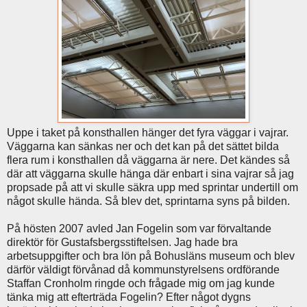
Uppe i taket på konsthallen hänger det fyra väggar i vajrar.
Väggarna kan sänkas ner och det kan på det sättet bilda
flera rum i konsthallen då väggarna är nere. Det kändes så
där att väggarna skulle hänga där enbart i sina vajrar så jag
propsade på att vi skulle säkra upp med sprintar undertill om
något skulle hända. Så blev det, sprintarna syns på bilden.
På hösten 2007 avled Jan Fogelin som var förvaltande
direktör för Gustafsbergsstiftelsen. Jag hade bra
arbetsuppgifter och bra lön på Bohusläns museum och blev
därför väldigt förvånad då kommunstyrelsens ordförande
Staffan Cronholm ringde och frågade mig om jag kunde
tänka mig att efterträda Fogelin? Efter något dygns