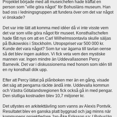
Projektet började med att museichefen hade träffat en
person som "ville göra något" för Bohusläns museum. Han
bad oss i ledningsgruppen att fundera över om det var något
vi önskade?
Det var inte lätt att komma med idéer då vi inte visste vem
det var som ville göra något för museet. Konsthallschefen
hade fått nys om att en Carl Wilhelmssontavla skulle säljas
på Bukowskis i Stockholm. Utropspriset var 500 000 kr.
Kunde det vara något? Som tur var ägarna till tavlan oense
så det blev ingen auktion. Vi fick veta vem den mystiske
mannen var. Ingen mindre än Uddevallasonen Percy
Barnevik. Det var i diskussionerna med honom som idén till
en ny konsthall dök upp.
Efter att Percy lättat på plånboken mer än en gång, visade
det säg att pengarna räckte ändå inte. Uddevalla kommun
och Västra Götalandsregionen fick också gå in med pengar.
Den slutliga kostnaden blev 10,7 miljoner kr.
Det utlystes en arkitekttävling som vanns av Alexis Pontvik.
Resultatet blev en ganska platt byggnad och jag minns när
kommunens projektledare Jan-Åke Eriksson sa:
I Bohuslän