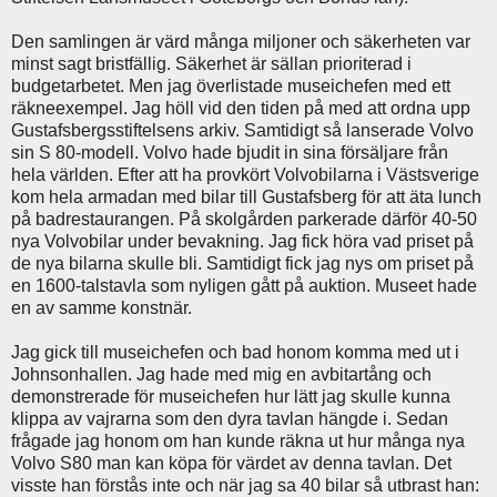
Den samlingen är värd många miljoner och säkerheten var
minst sagt bristfällig. Säkerhet är sällan prioriterad i
budgetarbetet. Men jag överlistade museichefen med ett
räkneexempel. Jag höll vid den tiden på med att ordna upp
Gustafsbergsstiftelsens arkiv. Samtidigt så lanserade Volvo
sin S 80-modell. Volvo hade bjudit in sina försäljare från
hela världen. Efter att ha provkört Volvobilarna i Västsverige
kom hela armadan med bilar till Gustafsberg för att äta lunch
på badrestaurangen. På skolgården parkerade därför 40-50
nya Volvobilar under bevakning. Jag fick höra vad priset på
de nya bilarna skulle bli. Samtidigt fick jag nys om priset på
en 1600-talstavla som nyligen gått på auktion. Museet hade
en av samme konstnär.
Jag gick till museichefen och bad honom komma med ut i
Johnsonhallen. Jag hade med mig en avbitartång och
demonstrerade för museichefen hur lätt jag skulle kunna
klippa av vajrarna som den dyra tavlan hängde i. Sedan
frågade jag honom om han kunde räkna ut hur många nya
Volvo S80 man kan köpa för värdet av denna tavlan. Det
visste han förstås inte och när jag sa 40 bilar så utbrast han: