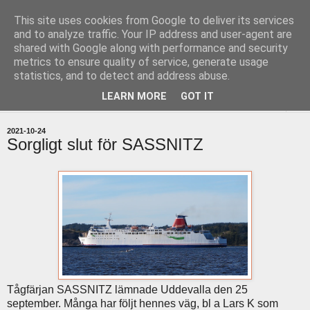
This site uses cookies from Google to deliver its services
uddevallabloggen.se
and to analyze traffic. Your IP address and user-agent are
shared with Google along with performance and security
metrics to ensure quality of service, generate usage
med stort och smått från Uddevallas horisont
statistics, and to detect and address abuse.
LEARN MORE
GOT IT
▼
2021-10-24
Sorgligt slut för SASSNITZ
Tågfärjan SASSNITZ lämnade Uddevalla den 25
september. Många har följt hennes väg, bl a Lars K som