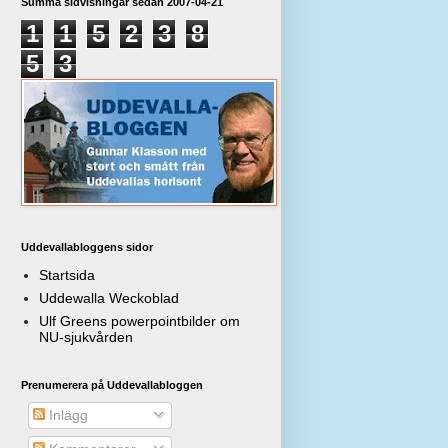
Summa sidvisningar sedan 2007-04-21
1
1
5
2
3
8
5
3
Uddevallabloggens sidor
Startsida
Uddewalla Weckoblad
Ulf Greens powerpointbilder om
NU-sjukvården
Prenumerera på Uddevallabloggen
Inlägg