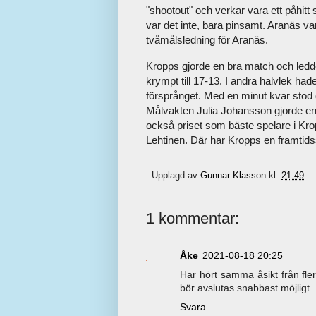
"shootout" och verkar vara ett påhitt 
var det inte, bara pinsamt. Aranäs 
tvåmålsledning för Aranäs.
Kropps gjorde en bra match och ledde 
krympt till 17-13. I andra halvlek ha
försprånget. Med en minut kvar stod 
Målvakten Julia Johansson gjorde en 
också priset som bäste spelare i Kro
Lehtinen. Där har Kropps en framtids
Upplagd av
Gunnar Klasson
kl.
21:49
1 kommentar:
Åke
2021-08-18 20:25
Har hört samma åsikt från fler
bör avslutas snabbast möjligt.
Svara