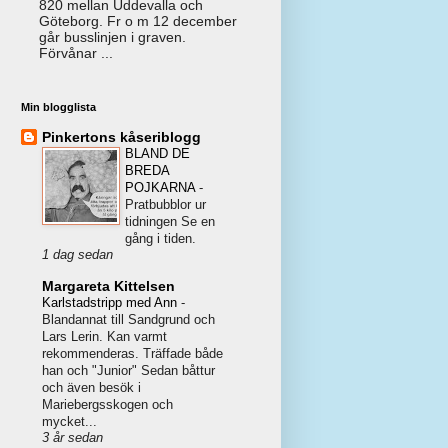
820 mellan Uddevalla och
Göteborg. Fr o m 12 december
går busslinjen i graven.
Förvånar ...
Min blogglista
Pinkertons kåseriblogg
BLAND DE
BREDA
POJKARNA
-
Pratbubblor ur
tidningen Se en
gång i tiden.
1 dag sedan
Margareta Kittelsen
Karlstadstripp med Ann
-
Blandannat till Sandgrund och
Lars Lerin. Kan varmt
rekommenderas. Träffade både
han och "Junior" Sedan båttur
och även besök i
Mariebergsskogen och
mycket...
3 år sedan