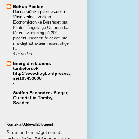
Bohus-Posten
Denna krönika publicerades i
Västsverige i veckan
-
Ekonomikrönika Börsraset bra
för den långsiktige Om man kan
får en avkastning på 200
procent under ett år är det inte
märkligt att aktieintresset stiger
hä...
4 år sedan
Energidirektörens
tankeförsök -
http://www.hagbardpreses.
se/189453038
-
Staffan Fenander - Singer,
Guitarist in Torsby,
Sweden
-
Kontakta Uddevallabloggen!
Är du med om något som du
tycker
Uddevallabloggens
läsare