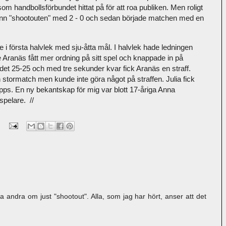
som handbollsförbundet hittat på för att roa publiken. Men roligt
vann "shootouten" med 2 - 0 och sedan började matchen med en
i första halvlek med sju-åtta mål. I halvlek hade ledningen
de Aranäs fått mer ordning på sitt spel och knappade in på
det 25-25 och med tre sekunder kvar fick Aranäs en straff.
stormatch men kunde inte göra något på straffen. Julia fick
pps. En ny bekantskap för mig var blott 17-åriga Anna
spelare. //
a andra om just "shootout". Alla, som jag har hört, anser att det