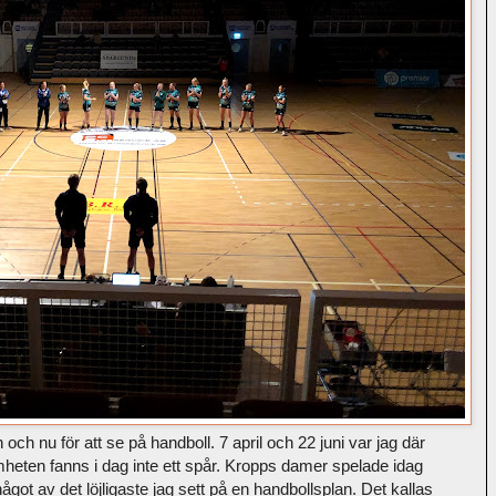
 och nu för att se på handboll. 7 april och 22 juni var jag där
heten fanns i dag inte ett spår. Kropps damer spelade idag
ot av det löjligaste jag sett på en handbollsplan. Det kallas