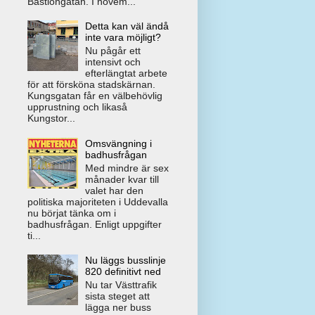
Bastiongatan. I novem...
Detta kan väl ändå
inte vara möjligt?
Nu pågår ett
intensivt och
efterlängtat arbete
för att försköna stadskärnan.
Kungsgatan får en välbehövlig
upprustning och likaså
Kungstor...
Omsvängning i
badhusfrågan
Med mindre är sex
månader kvar till
valet har den
politiska majoriteten i Uddevalla
nu börjat tänka om i
badhusfrågan. Enligt uppgifter
ti...
Nu läggs busslinje
820 definitivt ned
Nu tar Västtrafik
sista steget att
lägga ner buss