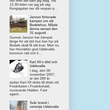
rån men det blev jag idag. Vid
12.30-tiden var jag på väg
Kungsgatan ner då vespan p...
Janzon förlorade
kampen om sitt
Bodelehus. Måste
lämna senast den
31 augusti.
Gunnar Janzon har kämpat
länge för att det hus han hyr på
Bodele skall få stå kvar. Men nu
har Hovrätten givit Uddevalla
kommun rätt och h...
Karl XII:s död och
Uddevalla
I dag, den 30
november 2007,
är det 289 år
sedan Karl XII sköts till döds vid
Fredriksten i Fredrikshald,
nuvarande Halden. Fast
egent...
Svår brand i
centrala Uddevalla