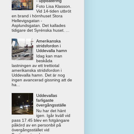
- uppdatering
Foto Lisa Klasson.
Vid 14-tiden utbröt
en brand i hörnhuset Stora
Hellevigsgatan -
Asplundsgatan. Det kallades
tidigare det Syrénska huset. ...
Amerikanska
stridsfordon i
Uddevalla hamn
Idag kan man
beskåda
lastningen av ett trettiotal
amerikanska stridsfordon i
Uddevalla hamn. Det är nog
ingen avancerad gissning att de
ha...
Uddevallas
farligaste
övergångsställe
Nu har det hänt
igen. Igår kväll vid
pass 17.45 blev en fotgängare
påkörd av en personbil på
övergångsstället vid