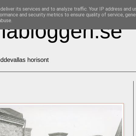
eliver its services and to analyze traffic. Your IP address and 
ormance and security metrics to ensure quality of service, gen
abuse.
labloggen.se
ddevallas horisont