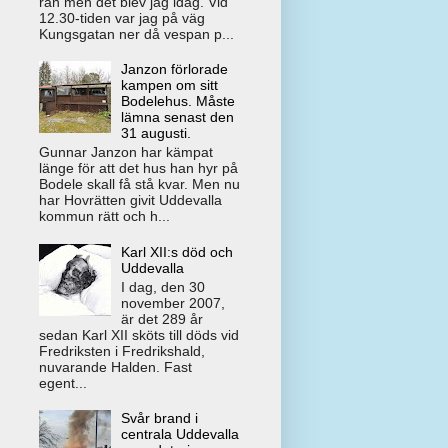
rån men det blev jag idag. Vid
12.30-tiden var jag på väg
Kungsgatan ner då vespan p...
Janzon förlorade
kampen om sitt
Bodelehus. Måste
lämna senast den
31 augusti.
Gunnar Janzon har kämpat
länge för att det hus han hyr på
Bodele skall få stå kvar. Men nu
har Hovrätten givit Uddevalla
kommun rätt och h...
Karl XII:s död och
Uddevalla
I dag, den 30
november 2007,
är det 289 år
sedan Karl XII sköts till döds vid
Fredriksten i Fredrikshald,
nuvarande Halden. Fast
egent...
Svår brand i
centrala Uddevalla