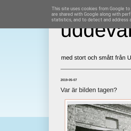
This site uses cookies from Google to d
are shared with Google along with perf
statistics, and to detect and address 
uddeval
med stort och smått från U
2019-05-07
Var är bilden tagen?