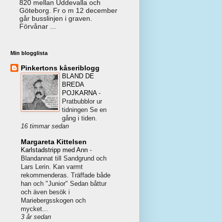
820 mellan Uddevalla och
Göteborg. Fr o m 12 december
går busslinjen i graven.
Förvånar ...
Min blogglista
Pinkertons kåseriblogg
BLAND DE
BREDA
POJKARNA
-
Pratbubblor ur
tidningen Se en
gång i tiden.
16 timmar sedan
Margareta Kittelsen
Karlstadstripp med Ann
-
Blandannat till Sandgrund och
Lars Lerin. Kan varmt
rekommenderas. Träffade både
han och "Junior" Sedan båttur
och även besök i
Mariebergsskogen och
mycket...
3 år sedan