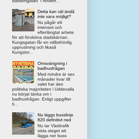
Bastiongatan. I novem...
Detta kan väl ändå
inte vara möjligt?
Nu pågår ett
intensivt och
efterlängtat arbete
för att försköna stadskärnan.
Kungsgatan får en välbehövlig
upprustning och likaså
Kungstor...
Omsvängning i
badhusfrågan
Med mindre är sex
månader kvar till
valet har den
politiska majoriteten i Uddevalla
nu börjat tänka om i
badhusfrågan. Enligt uppgifter
ti...
Nu läggs busslinje
820 definitivt ned
Nu tar Västtrafik
sista steget att
lägga ner buss