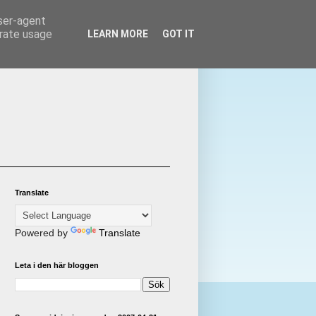
user-agent
erate usage
LEARN MORE
GOT IT
Translate
Powered by
Translate
Leta i den här bloggen