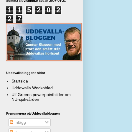
Summa sidvisningar sedan 2007-04-21
1
1
5
2
0
2
2
7
Uddevallabloggens sidor
Startsida
Uddewalla Weckoblad
Ulf Greens powerpointbilder om
NU-sjukvården
Prenumerera på Uddevallabloggen
Inlägg