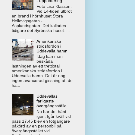
- uppdatering
Foto Lisa Klasson.
Vid 14-tiden utbröt
en brand i hörnhuset Stora
Hellevigsgatan -
Asplundsgatan. Det kallades
tidigare det Syrénska huset. ...
Amerikanska
stridsfordon i
Uddevalla hamn
Idag kan man
beskåda
lastningen av ett trettiotal
amerikanska stridsfordon i
Uddevalla hamn. Det är nog
ingen avancerad gissning att de
ha...
Uddevallas
farligaste
övergångsställe
Nu har det hänt
igen. Igår kväll vid
pass 17.45 blev en fotgängare
påkörd av en personbil på
övergångsstället vid