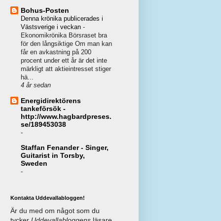
Bohus-Posten
Denna krönika publicerades i
Västsverige i veckan
-
Ekonomikrönika Börsraset bra
för den långsiktige Om man kan
får en avkastning på 200
procent under ett år är det inte
märkligt att aktieintresset stiger
hä...
4 år sedan
Energidirektörens
tankeförsök -
http://www.hagbardpreses.
se/189453038
-
Staffan Fenander - Singer,
Guitarist in Torsby,
Sweden
-
Kontakta Uddevallabloggen!
Är du med om något som du
tycker
Uddevallabloggens
läsare