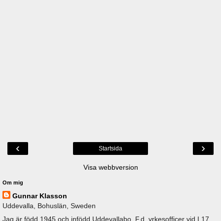
‹
›
Startsida
Visa webbversion
Om mig
Gunnar Klasson
Uddevalla, Bohuslän, Sweden
Jag är född 1945 och infödd Uddevallabo. F.d. yrkesofficer vid I 17,