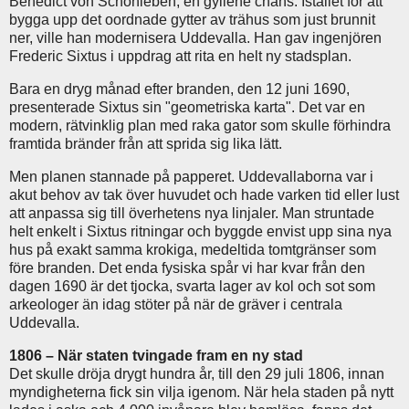
Benedict von Schönleben, en gyllene chans. Istället för att
bygga upp det oordnade gytter av trähus som just brunnit
ner, ville han modernisera Uddevalla. Han gav ingenjören
Frederic Sixtus i uppdrag att rita en helt ny stadsplan.
Bara en dryg månad efter branden, den 12 juni 1690,
presenterade Sixtus sin "geometriska karta". Det var en
modern, rätvinklig plan med raka gator som skulle förhindra
framtida bränder från att sprida sig lika lätt.
Men planen stannade på papperet. Uddevallaborna var i
akut behov av tak över huvudet och hade varken tid eller lust
att anpassa sig till överhetens nya linjaler. Man struntade
helt enkelt i Sixtus ritningar och byggde envist upp sina nya
hus på exakt samma krokiga, medeltida tomtgränser som
före branden. Det enda fysiska spår vi har kvar från den
dagen 1690 är det tjocka, svarta lager av kol och sot som
arkeologer än idag stöter på när de gräver i centrala
Uddevalla.
1806 – När staten tvingade fram en ny stad
Det skulle dröja drygt hundra år, till den 29 juli 1806, innan
myndigheterna fick sin vilja igenom. När hela staden på nytt