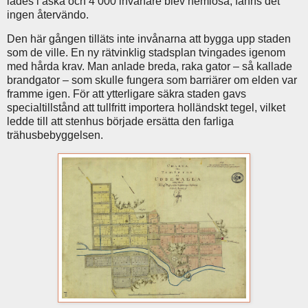
lades i aska och 4 000 invånare blev hemlösa, fanns det
ingen återvändo.
Den här gången tilläts inte invånarna att bygga upp staden
som de ville. En ny rätvinklig stadsplan tvingades igenom
med hårda krav. Man anlade breda, raka gator – så kallade
brandgator – som skulle fungera som barriärer om elden var
framme igen. För att ytterligare säkra staden gavs
specialtillstånd att tullfritt importera holländskt tegel, vilket
ledde till att stenhus började ersätta den farliga
trähusbebyggelsen.