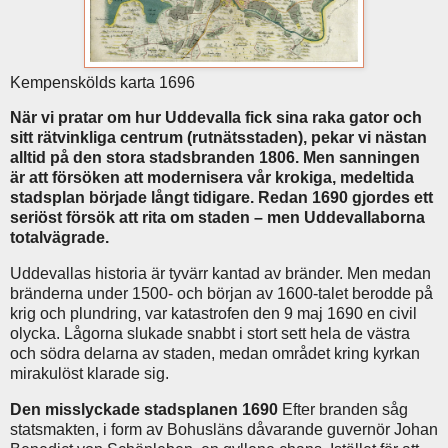
Kempenskölds karta 1696
När vi pratar om hur Uddevalla fick sina raka gator och
sitt rätvinkliga centrum (rutnätsstaden), pekar vi nästan
alltid på den stora stadsbranden 1806. Men sanningen
är att försöken att modernisera vår krokiga, medeltida
stadsplan började långt tidigare. Redan 1690 gjordes ett
seriöst försök att rita om staden – men Uddevallaborna
totalvägrade.
Uddevallas historia är tyvärr kantad av bränder. Men medan
bränderna under 1500- och början av 1600-talet berodde på
krig och plundring, var katastrofen den 9 maj 1690 en civil
olycka. Lågorna slukade snabbt i stort sett hela de västra
och södra delarna av staden, medan området kring kyrkan
mirakulöst klarade sig.
Den misslyckade stadsplanen 1690
Efter branden såg
statsmakten, i form av Bohusläns dåvarande guvernör Johan