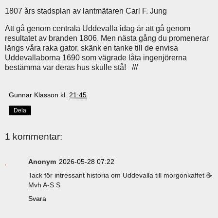
1807 års stadsplan av lantmätaren Carl F. Jung
Att gå genom centrala Uddevalla idag är att gå genom
resultatet av branden 1806. Men nästa gång du promenerar
längs våra raka gator, skänk en tanke till de envisa
Uddevallaborna 1690 som vägrade låta ingenjörerna
bestämma var deras hus skulle stå! ///
Gunnar Klasson
kl.
21:45
Dela
1 kommentar:
Anonym
2026-05-28 07:22
Tack för intressant historia om Uddevalla till morgonkaffet ☕️
Mvh A-S S
Svara