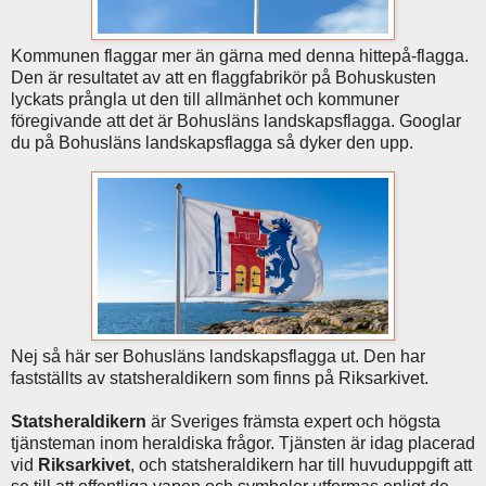
Kommunen flaggar mer än gärna med denna hittepå-flagga.
Den är resultatet av att en flaggfabrikör på Bohuskusten
lyckats prångla ut den till allmänhet och kommuner
föregivande att det är Bohusläns landskapsflagga. Googlar
du på Bohusläns landskapsflagga så dyker den upp.
Nej så här ser Bohusläns landskapsflagga ut. Den har
fastställts av statsheraldikern som finns på Riksarkivet.
Statsheraldikern
är Sveriges främsta expert och högsta
tjänsteman inom heraldiska frågor. Tjänsten är idag placerad
vid
Riksarkivet
, och statsheraldikern har till huvuduppgift att