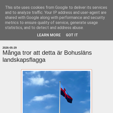
This site uses cookies from Google to deliver its services
uddevallabloggen.se
and to analyze traffic. Your IP address and user-agent are
shared with Google along with performance and security
metrics to ensure quality of service, generate usage
med stort och smått från Uddevallas horisont
statistics, and to detect and address abuse.
LEARN MORE
GOT IT
▼
2026-05-29
Många tror att detta är Bohusläns
landskapsflagga