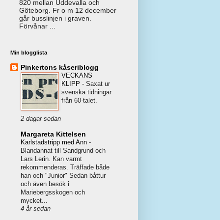
820 mellan Uddevalla och
Göteborg. Fr o m 12 december
går busslinjen i graven.
Förvånar ...
Min blogglista
Pinkertons kåseriblogg
VECKANS
KLIPP
-
Saxat ur
svenska tidningar
från 60-talet.
2 dagar sedan
Margareta Kittelsen
Karlstadstripp med Ann
-
Blandannat till Sandgrund och
Lars Lerin. Kan varmt
rekommenderas. Träffade både
han och "Junior" Sedan båttur
och även besök i
Mariebergsskogen och
mycket...
4 år sedan