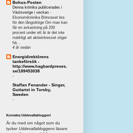
Bohus-Posten
Denna krönika publicerades i
Västsverige i veckan
-
Ekonomikrönika Börsraset bra
för den långsiktige Om man kan
får en avkastning på 200
procent under ett år är det inte
märkligt att aktieintresset stiger
hä...
4 år sedan
Energidirektörens
tankeförsök -
http://www.hagbardpreses.
se/189453038
-
Staffan Fenander - Singer,
Guitarist in Torsby,
Sweden
-
Kontakta Uddevallabloggen!
Är du med om något som du
tycker
Uddevallabloggens
läsare