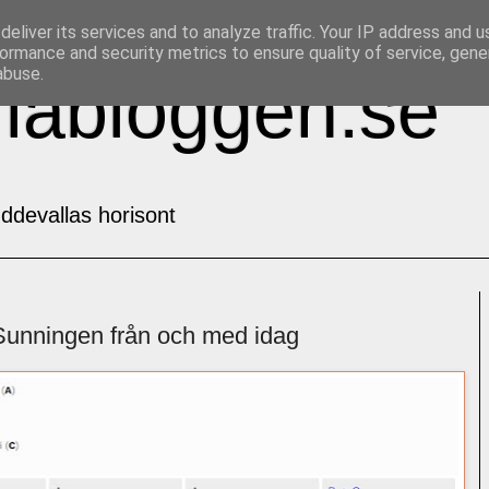
eliver its services and to analyze traffic. Your IP address and 
ormance and security metrics to ensure quality of service, gen
abuse.
labloggen.se
ddevallas horisont
 Sunningen från och med idag