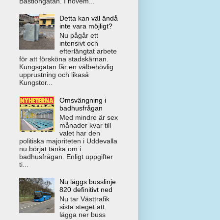
Bastiongatan. I novem...
Detta kan väl ändå
inte vara möjligt?
Nu pågår ett
intensivt och
efterlängtat arbete
för att försköna stadskärnan.
Kungsgatan får en välbehövlig
upprustning och likaså
Kungstor...
Omsvängning i
badhusfrågan
Med mindre är sex
månader kvar till
valet har den
politiska majoriteten i Uddevalla
nu börjat tänka om i
badhusfrågan. Enligt uppgifter
ti...
Nu läggs busslinje
820 definitivt ned
Nu tar Västtrafik
sista steget att
lägga ner buss