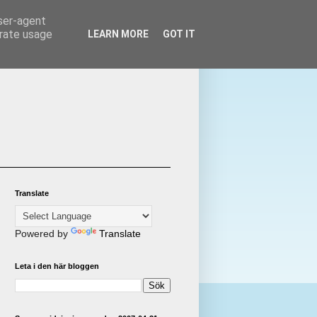
user-agent
erate usage
LEARN MORE
GOT IT
Translate
Powered by
Translate
Leta i den här bloggen