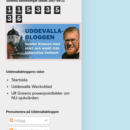
Summa sidvisningar sedan 2007-04-21
1
1
5
3
3
5
3
6
Uddevallabloggens sidor
Startsida
Uddewalla Weckoblad
Ulf Greens powerpointbilder om
NU-sjukvården
Prenumerera på Uddevallabloggen
Inlägg