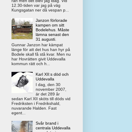
rån men det blev jag idag. Vid
12.30-tiden var jag på väg
Kungsgatan ner då vespan p...
Janzon förlorade
kampen om sitt
Bodelehus. Måste
lämna senast den
31 augusti.
Gunnar Janzon har kämpat
länge för att det hus han hyr på
Bodele skall få stå kvar. Men nu
har Hovrätten givit Uddevalla
kommun rätt och h...
Karl XII:s död och
Uddevalla
I dag, den 30
november 2007,
är det 289 år
sedan Karl XII sköts till döds vid
Fredriksten i Fredrikshald,
nuvarande Halden. Fast
egent...
Svår brand i
centrala Uddevalla