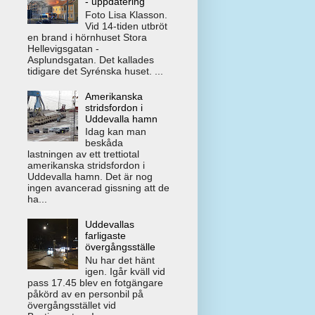
- uppdatering
Foto Lisa Klasson.
Vid 14-tiden utbröt
en brand i hörnhuset Stora
Hellevigsgatan -
Asplundsgatan. Det kallades
tidigare det Syrénska huset. ...
Amerikanska
stridsfordon i
Uddevalla hamn
Idag kan man
beskåda
lastningen av ett trettiotal
amerikanska stridsfordon i
Uddevalla hamn. Det är nog
ingen avancerad gissning att de
ha...
Uddevallas
farligaste
övergångsställe
Nu har det hänt
igen. Igår kväll vid
pass 17.45 blev en fotgängare
påkörd av en personbil på
övergångsstället vid