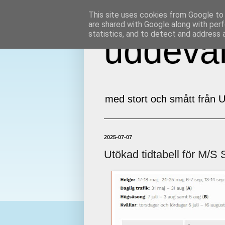
This site uses cookies from Google to d
are shared with Google along with perf
statistics, and to detect and address 
uddeval
med stort och smått från U
2025-07-07
Utökad tidtabell för M/S