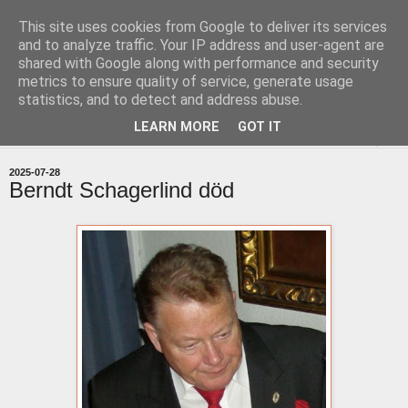
This site uses cookies from Google to deliver its services
uddevallabloggen.se
and to analyze traffic. Your IP address and user-agent are
shared with Google along with performance and security
metrics to ensure quality of service, generate usage
med stort och smått från Uddevallas horisont
statistics, and to detect and address abuse.
LEARN MORE
GOT IT
▼
2025-07-28
Berndt Schagerlind död