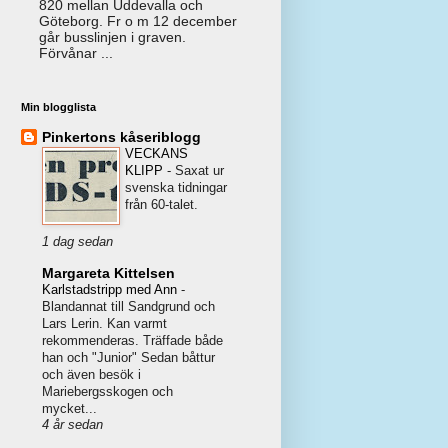
820 mellan Uddevalla och
Göteborg. Fr o m 12 december
går busslinjen i graven.
Förvånar ...
Min blogglista
Pinkertons kåseriblogg
VECKANS
KLIPP
-
Saxat ur
svenska tidningar
från 60-talet.
1 dag sedan
Margareta Kittelsen
Karlstadstripp med Ann
-
Blandannat till Sandgrund och
Lars Lerin. Kan varmt
rekommenderas. Träffade både
han och "Junior" Sedan båttur
och även besök i
Mariebergsskogen och
mycket...
4 år sedan