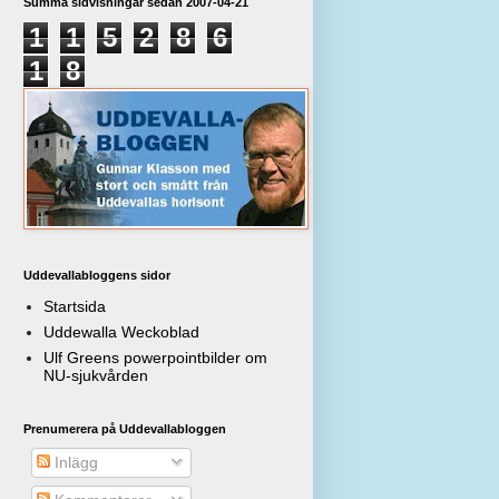
Summa sidvisningar sedan 2007-04-21
1
1
5
2
8
6
1
8
Uddevallabloggens sidor
Startsida
Uddewalla Weckoblad
Ulf Greens powerpointbilder om
NU-sjukvården
Prenumerera på Uddevallabloggen
Inlägg