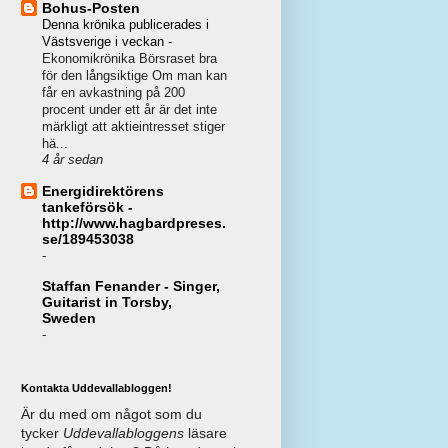
Bohus-Posten
Denna krönika publicerades i
Västsverige i veckan
-
Ekonomikrönika Börsraset bra
för den långsiktige Om man kan
får en avkastning på 200
procent under ett år är det inte
märkligt att aktieintresset stiger
hä...
4 år sedan
Energidirektörens
tankeförsök -
http://www.hagbardpreses.
se/189453038
-
Staffan Fenander - Singer,
Guitarist in Torsby,
Sweden
-
Kontakta Uddevallabloggen!
Är du med om något som du
tycker
Uddevallabloggens
läsare