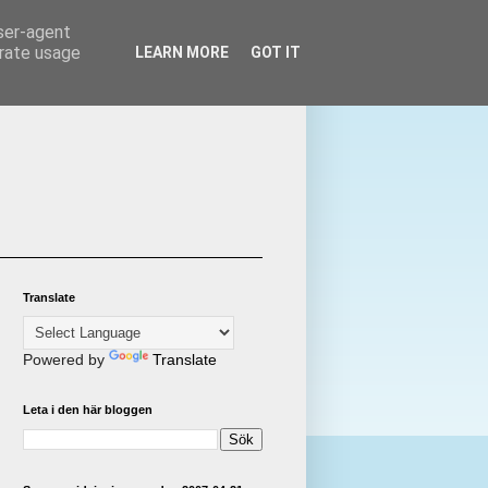
user-agent
erate usage
LEARN MORE
GOT IT
Translate
Powered by
Translate
Leta i den här bloggen