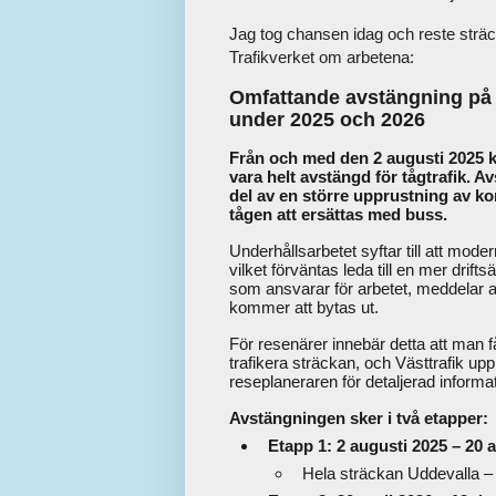
Jag tog chansen idag och reste sträc
Trafikverket om arbetena:
Omfattande avstängning på
under 2025 och 2026
Från och med den 2 augusti 2025
vara helt avstängd för tågtrafik. A
del av en större upprustning av 
tågen att ersättas med buss.
Underhållsarbetet syftar till att mod
vilket förväntas leda till en mer drift
som ansvarar för arbetet, meddelar a
kommer att bytas ut.
För resenärer innebär detta att man 
trafikera sträckan, och Västtrafik up
reseplaneraren för detaljerad inform
Avstängningen sker i två etapper:
Etapp 1: 2 augusti 2025 – 20 a
Hela sträckan Uddevalla –