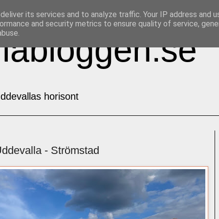
eliver its services and to analyze traffic. Your IP address and 
ormance and security metrics to ensure quality of service, gen
abuse.
labloggen.se
ddevallas horisont
Uddevalla - Strömstad