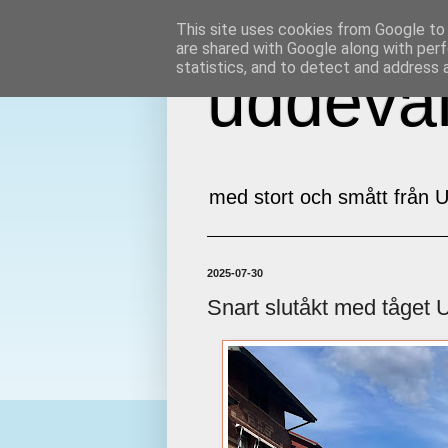
This site uses cookies from Google to d
are shared with Google along with perf
statistics, and to detect and address 
uddeval
med stort och smått från U
2025-07-30
Snart slutåkt med tåget 