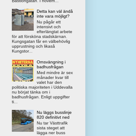
Bastiongatan. I novem...
Detta kan väl ändå
inte vara möjligt?
Nu pågår ett
intensivt och
efterlängtat arbete
för att försköna stadskärnan.
Kungsgatan får en välbehövlig
upprustning och likaså
Kungstor...
Omsvängning i
badhusfrågan
Med mindre är sex
månader kvar till
valet har den
politiska majoriteten i Uddevalla
nu börjat tänka om i
badhusfrågan. Enligt uppgifter
ti...
Nu läggs busslinje
820 definitivt ned
Nu tar Västtrafik
sista steget att
lägga ner buss