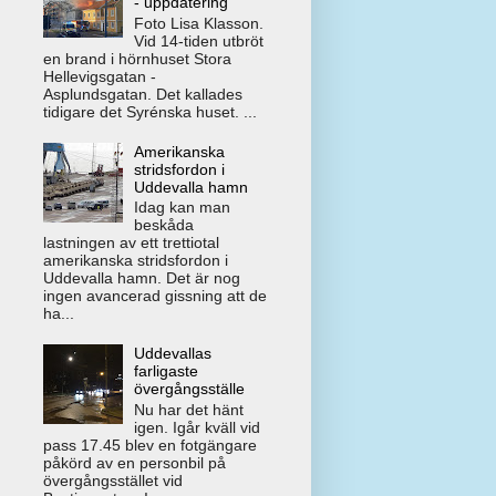
- uppdatering
Foto Lisa Klasson.
Vid 14-tiden utbröt
en brand i hörnhuset Stora
Hellevigsgatan -
Asplundsgatan. Det kallades
tidigare det Syrénska huset. ...
Amerikanska
stridsfordon i
Uddevalla hamn
Idag kan man
beskåda
lastningen av ett trettiotal
amerikanska stridsfordon i
Uddevalla hamn. Det är nog
ingen avancerad gissning att de
ha...
Uddevallas
farligaste
övergångsställe
Nu har det hänt
igen. Igår kväll vid
pass 17.45 blev en fotgängare
påkörd av en personbil på
övergångsstället vid