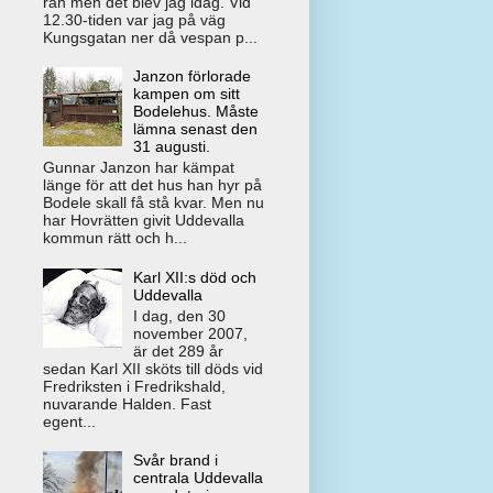
rån men det blev jag idag. Vid
12.30-tiden var jag på väg
Kungsgatan ner då vespan p...
Janzon förlorade
kampen om sitt
Bodelehus. Måste
lämna senast den
31 augusti.
Gunnar Janzon har kämpat
länge för att det hus han hyr på
Bodele skall få stå kvar. Men nu
har Hovrätten givit Uddevalla
kommun rätt och h...
Karl XII:s död och
Uddevalla
I dag, den 30
november 2007,
är det 289 år
sedan Karl XII sköts till döds vid
Fredriksten i Fredrikshald,
nuvarande Halden. Fast
egent...
Svår brand i
centrala Uddevalla