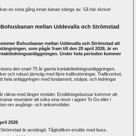
kan en sista gång innan banan stängs av. Så här skriver
 Bohusbanan mellan Uddevalla och Strömstad
 kommer Bohusbanan mellan Uddevalla och Strömstad att
vstängningen, som pågår fram till den 20 april 2026, är en
kontaktledningsanläggningen. Under hela perioden kommer
ernisera den snart 75 år gamla kontaktledningsanläggningen,
säker och robust järnväg med färre trafikstörningar. Trafikverket,
tt hela anläggningen med fundament, stolpar, och ledningar
får räkna med längre restider. Ersättningsbussar kommer att
pmanar resenärer att söka sina resor i appen To Go eller i
ation om avgångs- och ankomsttider.
pril 2026
 Strömstad är avstängd. Tågtrafiken ersätts med buss.