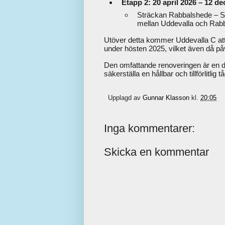
Etapp 2: 20 april 2026 – 12 d
Sträckan Rabbalshede – St
mellan Uddevalla och Rabb
Utöver detta kommer Uddevalla C att v
under hösten 2025, vilket även då p
Den omfattande renoveringen är en de
säkerställa en hållbar och tillförlitlig t
Upplagd av
Gunnar Klasson
kl.
20:05
Inga kommentarer:
Skicka en kommentar