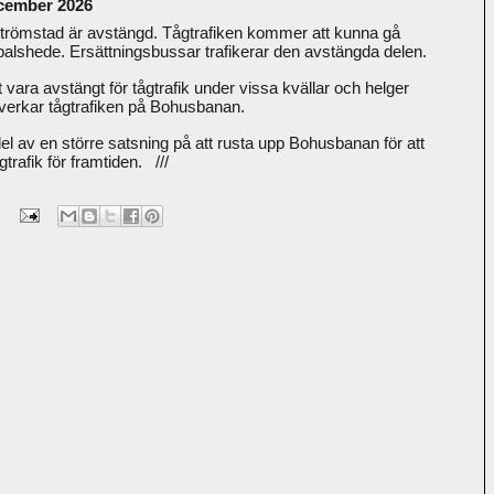
ecember 2026
römstad är avstängd. Tågtrafiken kommer att kunna gå
alshede. Ersättningsbussar trafikerar den avstängda delen.
ara avstängt för tågtrafik under vissa kvällar och helger
åverkar tågtrafiken på Bohusbanan.
l av en större satsning på att rusta upp Bohusbanan för att
ågtrafik för framtiden. ///