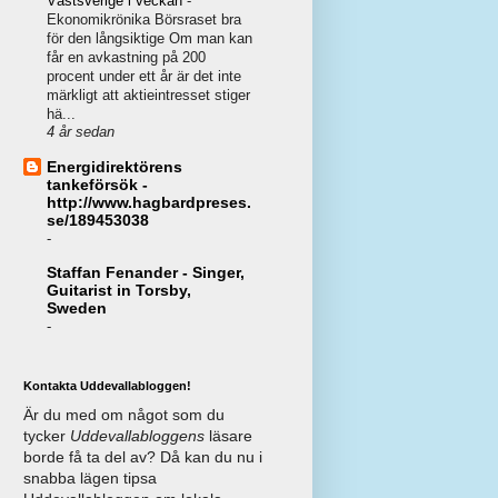
Västsverige i veckan
-
Ekonomikrönika Börsraset bra
för den långsiktige Om man kan
får en avkastning på 200
procent under ett år är det inte
märkligt att aktieintresset stiger
hä...
4 år sedan
Energidirektörens
tankeförsök -
http://www.hagbardpreses.
se/189453038
-
Staffan Fenander - Singer,
Guitarist in Torsby,
Sweden
-
Kontakta Uddevallabloggen!
Är du med om något som du
tycker
Uddevallabloggens
läsare
borde få ta del av? Då kan du nu i
snabba lägen tipsa