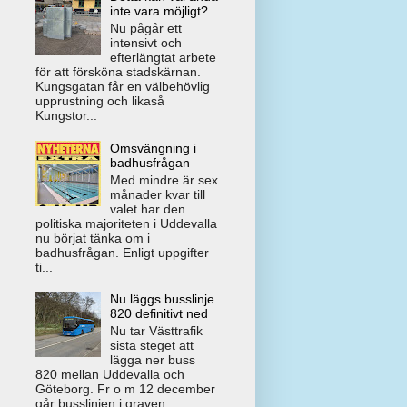
inte vara möjligt?
Nu pågår ett
intensivt och
efterlängtat arbete
för att försköna stadskärnan.
Kungsgatan får en välbehövlig
upprustning och likaså
Kungstor...
Omsvängning i
badhusfrågan
Med mindre är sex
månader kvar till
valet har den
politiska majoriteten i Uddevalla
nu börjat tänka om i
badhusfrågan. Enligt uppgifter
ti...
Nu läggs busslinje
820 definitivt ned
Nu tar Västtrafik
sista steget att
lägga ner buss
820 mellan Uddevalla och
Göteborg. Fr o m 12 december
går busslinjen i graven.