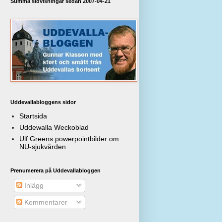
Summa sidvisningar sedan 2007-04-21
Uddevallabloggens sidor
Startsida
Uddewalla Weckoblad
Ulf Greens powerpointbilder om
NU-sjukvården
Prenumerera på Uddevallabloggen
Inlägg
Kommentarer