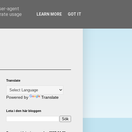
user-agent
erate usage
LEARN MORE
GOT IT
Translate
Powered by
Translate
Leta i den här bloggen