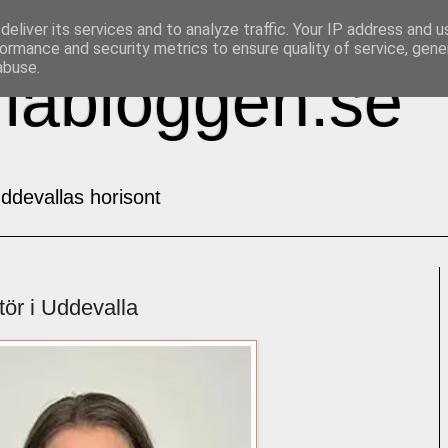
eliver its services and to analyze traffic. Your IP address and 
ormance and security metrics to ensure quality of service, gen
abuse.
labloggen.se
ddevallas horisont
ör i Uddevalla