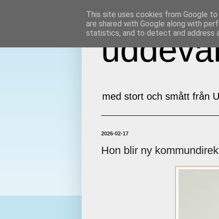
This site uses cookies from Google to d
are shared with Google along with perf
statistics, and to detect and address 
uddeval
med stort och smått från U
2026-02-17
Hon blir ny kommundirekt