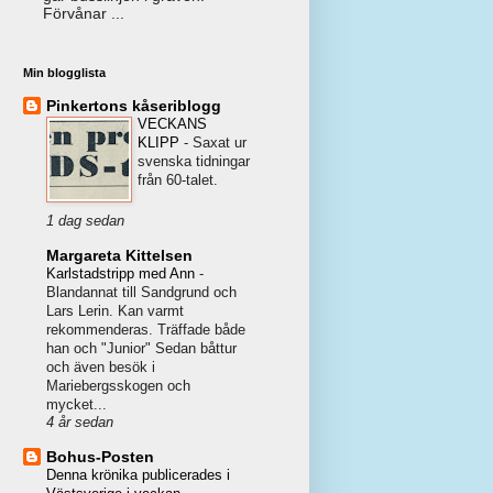
Förvånar ...
Min blogglista
Pinkertons kåseriblogg
VECKANS
KLIPP
-
Saxat ur
svenska tidningar
från 60-talet.
1 dag sedan
Margareta Kittelsen
Karlstadstripp med Ann
-
Blandannat till Sandgrund och
Lars Lerin. Kan varmt
rekommenderas. Träffade både
han och "Junior" Sedan båttur
och även besök i
Mariebergsskogen och
mycket...
4 år sedan
Bohus-Posten
Denna krönika publicerades i