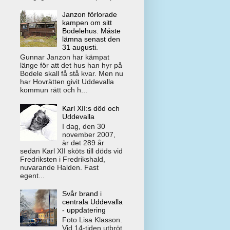
Janzon förlorade
kampen om sitt
Bodelehus. Måste
lämna senast den
31 augusti.
Gunnar Janzon har kämpat
länge för att det hus han hyr på
Bodele skall få stå kvar. Men nu
har Hovrätten givit Uddevalla
kommun rätt och h...
Karl XII:s död och
Uddevalla
I dag, den 30
november 2007,
är det 289 år
sedan Karl XII sköts till döds vid
Fredriksten i Fredrikshald,
nuvarande Halden. Fast
egent...
Svår brand i
centrala Uddevalla
- uppdatering
Foto Lisa Klasson.
Vid 14-tiden utbröt