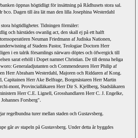
rbanken öppnas högtidligt för insättning på Rådhusets stora sal. 
r bco. Dagen till ära lät man den lilla Josephina Westerdahl 
stora högtidligheter. Tidningen förmäler:
lig och härstädes owanlig act, den skall ej på ett halft 
 liktornsoperatören Neuman Friedmann af Judiska Nationen, 
 underwisning af Stadens Pastor, Teologiae Doctorn Herr 
igen i en talrik församlings närwaro döptes och öfwergick till 
sen sarat erhöll i Dopet namnet Christian. De till denna heliga 
 woro: Generaladjutanten och Commendeuren Herr Philip af 
n Herr Abraham Westerdahl, Majoren och Riddaren af Kong. 
, Capitainen Herr Ake Belfrage, Borgmästaren Herr Martin 
chi-mont, Provincialläkaren Herr Dir S. Kjellberg, Stadsläkaren 
inistern Herr C.E. Lignell, Grosshandlaren Herr C. J. Engelke, 
 Johannes Forsberg".
jar regelbundna turer mellan staden och Gustavsberg.
pe går av stapeln på Gustavsberg. Under detta år byggdes 