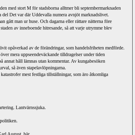
en med stort M för stadsborna alltmer bli septembermarknaden
a del Det var där Uddevalla numera avnjöt marknadslivet.
an gått man ur huse. Och dagarna eller rättare nätterna före
i staden av inneboende hitresande, så att varje utrymme blev 
ivit opåverkad av de förändringar, som handelsfriheten medförde.
jd över mera uppseendeväckande tilldragelser under tiden 
å annat håll lämnas utan kommentar. Av kungabesöken 
t urval, så även stapelavlöpningarna. 
atastrofer mest festliga tillställningar, som äro åtkomliga
artering. Lantvärnssjuka.
politiken.
arl August, här.