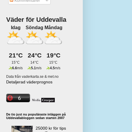
Kommentarer
Väder för Uddevalla
Idag
Söndag
Måndag
21°C
24°C
19°C
15°C
14°C
15°C
6.6
m/s
5.1
m/s
4.5
m/s
Data från vaderkarta.se & met.no
Detaljerad väderprognos
De tio just nu populäraste inläggen på
Uddevallabloggen sedan starten 2007
25000 kr för tips