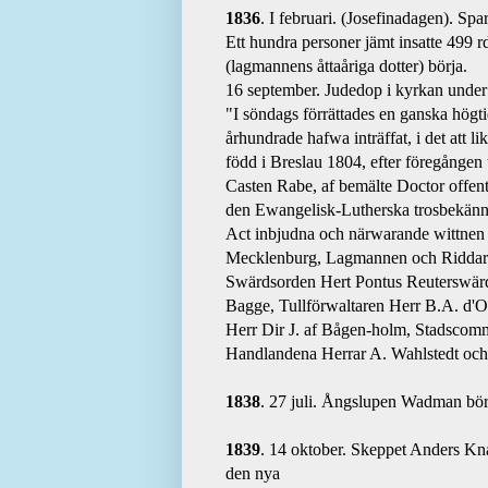
1836
. I februari. (Josefinadagen). Spa
Ett hundra personer jämt insatte 499 rd
(lagmannens åttaåriga dotter) börja.
16 september. Judedop i kyrkan under 
"I söndags förrättades en ganska högtid
århundrade hafwa inträffat, i det att
född i Breslau 1804, efter föregången
Casten Rabe, af bemälte Doctor offentl
den Ewangelisk-Lutherska trosbekännel
Act inbjudna och närwarande wittnen
Mecklenburg, Lagmannen och Riddare
Swärdsorden Hert Pontus Reuterswärd
Bagge, Tullförwaltaren Herr B.A. d'Or
Herr Dir J. af Bågen-holm, Stadscomm
Handlandena Herrar A. Wahlstedt och
1838
. 27 juli. Ångslupen Wadman bör
1839
. 14 oktober. Skeppet Anders Kna
den nya 