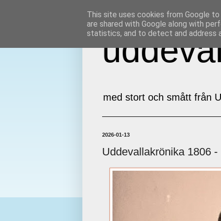
This site uses cookies from Google to d
are shared with Google along with perf
statistics, and to detect and address 
uddeval
med stort och smått från U
2026-01-13
Uddevallakrönika 1806 -