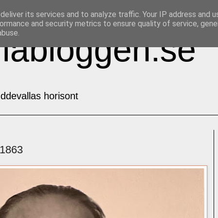
eliver its services and to analyze traffic. Your IP address and 
ormance and security metrics to ensure quality of service, gen
abuse.
labloggen.se
ddevallas horisont
 1863