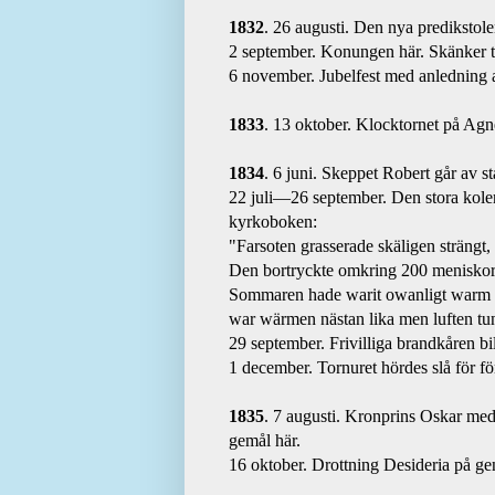
1832
. 26 augusti. Den nya predikstole
2 september. Konungen här. Skänker to
6 november. Jubelfest med anledning
1833
. 13 oktober. Klocktornet på Agne
1834
. 6 juni. Skeppet Robert går av s
22 juli—26 september. Den stora kole
kyrkoboken:
"Farsoten grasserade skäligen strängt
Den bortryckte omkring 200 meniskor, 
Sommaren hade warit owanligt warm u
war wärmen nästan lika men luften tun
29 september. Frivilliga brandkåren bi
1 december. Tornuret hördes slå för fö
1835
. 7 augusti. Kronprins Oskar me
gemål här.
16 oktober. Drottning Desideria på ge