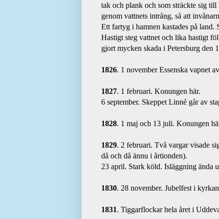
tak och plank och som sträckte sig til
genom vattnets intrång, så att invånarne
Ett fartyg i hamnen kastades på land. 
Hastigt steg vattnet och lika hastigt f
gjort mycken skada i Petersburg den 
1826
. 1 november Essenska vapnet av
1827
. 1 februari. Konungen här.
6 september. Skeppet Linné går av st
1828
. 1 maj och 13 juli. Konungen hä
1829
. 2 februari. Två vargar visade s
då och då ännu i årtionden).
23 april. Stark köld. Isläggning ända ut
1830
. 28 november. Jubelfest i kyrka
1831
. Tiggarflockar hela året i Uddeva