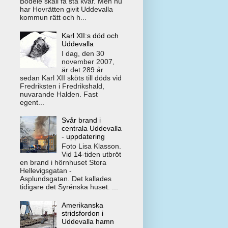
Bodele skall få stå kvar. Men nu
har Hovrätten givit Uddevalla
kommun rätt och h...
Karl XII:s död och
Uddevalla
I dag, den 30
november 2007,
är det 289 år
sedan Karl XII sköts till döds vid
Fredriksten i Fredrikshald,
nuvarande Halden. Fast
egent...
Svår brand i
centrala Uddevalla
- uppdatering
Foto Lisa Klasson.
Vid 14-tiden utbröt
en brand i hörnhuset Stora
Hellevigsgatan -
Asplundsgatan. Det kallades
tidigare det Syrénska huset. ...
Amerikanska
stridsfordon i
Uddevalla hamn