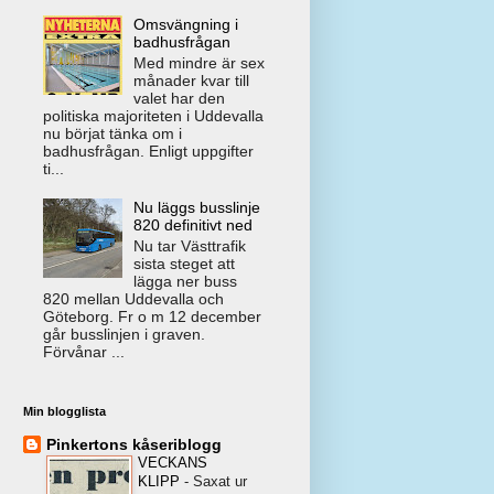
Omsvängning i
badhusfrågan
Med mindre är sex
månader kvar till
valet har den
politiska majoriteten i Uddevalla
nu börjat tänka om i
badhusfrågan. Enligt uppgifter
ti...
Nu läggs busslinje
820 definitivt ned
Nu tar Västtrafik
sista steget att
lägga ner buss
820 mellan Uddevalla och
Göteborg. Fr o m 12 december
går busslinjen i graven.
Förvånar ...
Min blogglista
Pinkertons kåseriblogg
VECKANS
KLIPP
-
Saxat ur