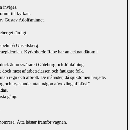
n inviges.
rnur till kyrkan.
 av Gustav Adolfsminnet.
berget färdigt.
tapeln på Gustafsberg-
raepidemien. Kyrkoherde Rabe har antecknat därom i 
, dock ännu swårare i Göteborg och Jönköping.
dock mest af arbetsclassen och fattigare folk.
tan regn och afbrott. De månader, då sjukdomen härjade, 
g och tryckande, utan någon afwexling af blåst."
ldas.
rsta gång.
d
nomresa. Åtta hästar framför vagnen.