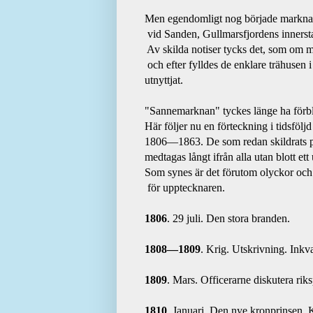
Men egendomligt nog började marknad
 vid Sanden, Gullmarsfjordens innerst
 Av skilda notiser tycks det, som om m
 och efter fylldes de enklare trähusen 
"Sannemarknan" tyckes länge ha förbl
Här följer nu en förteckning i tidsföl
1806—1863. De som redan skildrats p
medtagas långt ifrån alla utan blott et
Som synes är det förutom olyckor och k
 för upptecknaren.
1806
. 29 juli. Den stora branden.
1808—1809
. Krig. Utskrivning. Inkv
1809
. Mars. Officerarne diskutera riks
1810
. Januari. Den nye kronprinsen, K