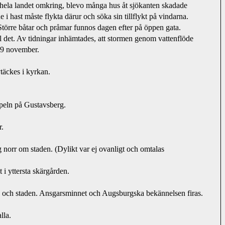
l hela landet omkring, blevo många hus åt sjökanten skadade 
 i hast måste flykta därur och söka sin tillflykt på vindarna. 
Större båtar och pråmar funnos dagen efter på öppen gata. 
öll det. Av tidningar inhämtades, att stormen genom vattenflöde
19 november.
täckes i kyrkan.
apeln på Gustavsberg.
r.
ig norr om staden. (Dylikt var ej ovanligt och omtalas
 i yttersta skärgården.
n och staden. Ansgarsminnet och Augsburgska bekännelsen firas.
lla.