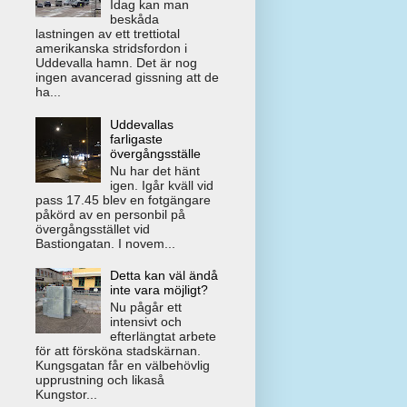
Idag kan man
beskåda
lastningen av ett trettiotal
amerikanska stridsfordon i
Uddevalla hamn. Det är nog
ingen avancerad gissning att de
ha...
Uddevallas
farligaste
övergångsställe
Nu har det hänt
igen. Igår kväll vid
pass 17.45 blev en fotgängare
påkörd av en personbil på
övergångsstället vid
Bastiongatan. I novem...
Detta kan väl ändå
inte vara möjligt?
Nu pågår ett
intensivt och
efterlängtat arbete
för att försköna stadskärnan.
Kungsgatan får en välbehövlig
upprustning och likaså
Kungstor...