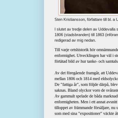
Sten Kristiansson, författare till bl. a 
I slutet av tredje delen av Uddevalla
1806 (stadsbranden) till 1863 (införan
redigerad av mig nedan.
Till varje ortshistorik hör omnämnand
enformighet. Utvecklingen har väl i st
förtätad bild av hur tanke- och samtal
Av det föregående framgår, att Uddeval
mellan 1806 och 1814 med eldsolyckor,
De "fattiga år", som följde därpå, blevo
saknas. Bland olyckor voro de svårast
Av gammalt spelade de båda marknadern
enformigheten. Men i ett annat avsnitt h
tilloppet av främmande försäljare, nu 
som med sina "expositioner" väckte åts