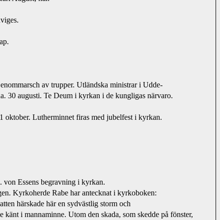
viges.
ap.
Genommarsch av trupper. Utländska ministrar i Udde-
a. 30 augusti. Te Deum i kyrkan i de kungligas närvaro.
31 oktober. Lutherminnet firas med jubelfest i kyrkan.
H. von Essens begravning i kyrkan.
en. Kyrkoherde Rabe har antecknat i kyrkoboken:
natten härskade här en sydvästlig storm och
like känt i mannaminne. Utom den skada, som skedde på fönster, 