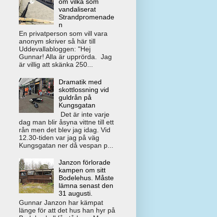
om vilka som
vandaliserat
Strandpromenade
n
En privatperson som vill vara
anonym skriver så här till
Uddevallabloggen: "Hej
Gunnar! Alla är upprörda. Jag
är villig att skänka 250...
Dramatik med
skottlossning vid
guldrån på
Kungsgatan
Det är inte varje
dag man blir åsyna vittne till ett
rån men det blev jag idag. Vid
12.30-tiden var jag på väg
Kungsgatan ner då vespan p...
Janzon förlorade
kampen om sitt
Bodelehus. Måste
lämna senast den
31 augusti.
Gunnar Janzon har kämpat
länge för att det hus han hyr på