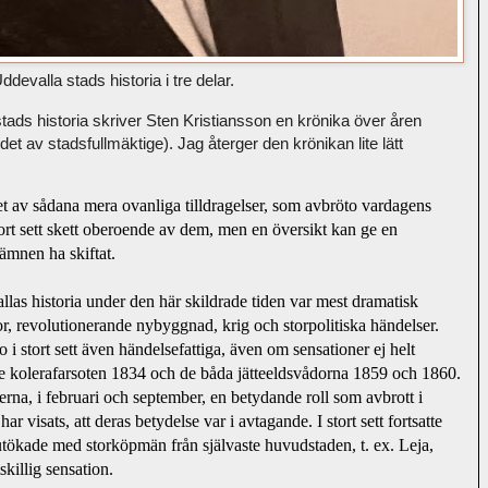
Uddevalla stads historia i tre delar.
 stads historia skriver Sten Kristiansson en krönika över åren
det av stadsfullmäktige). Jag återger den krönikan lite lätt
et av sådana mera ovanliga tilldragelser, som avbröto vardagens
ort sett skett oberoende av dem, men en översikt kan ge en 
sämnen ha skiftat.
las historia under den här skildrade tiden var mest dramatisk 
 revolutionerande nybyggnad, krig och storpolitiska händelser. 
 i stort sett även händelsefattiga, även om sensationer ej helt 
e kolerafarsoten 1834 och de båda jätteeldsvådorna 1859 och 1860.
a, i februari och september, en betydande roll som avbrott i 
ar visats, att deras betydelse var i avtagande. I stort sett fortsatte
utökade med storköpmän från självaste huvudstaden, t. ex. Leja,
killig sensation.