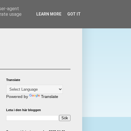
user-agent
erate usage
LEARN MORE
GOT IT
Translate
Powered by
Translate
Leta i den här bloggen