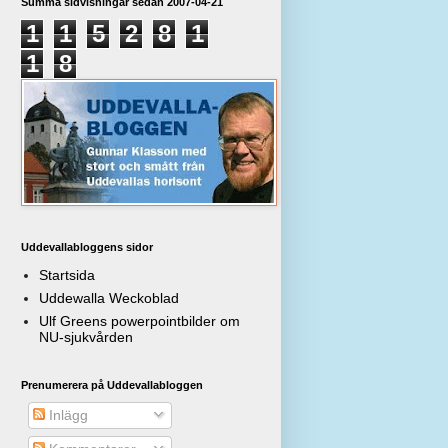
Summa sidvisningar sedan 2007-04-21
1
1
5
2
8
1
1
8
Uddevallabloggens sidor
Startsida
Uddewalla Weckoblad
Ulf Greens powerpointbilder om
NU-sjukvården
Prenumerera på Uddevallabloggen
Inlägg