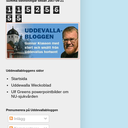
Summa sidvisningar sedan 2007-04-21
1
1
5
2
5
6
5
5
Uddevallabloggens sidor
Startsida
Uddewalla Weckoblad
Ulf Greens powerpointbilder om
NU-sjukvården
Prenumerera på Uddevallabloggen
Inlägg