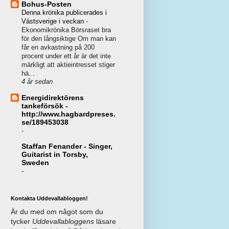
Bohus-Posten
Denna krönika publicerades i
Västsverige i veckan
-
Ekonomikrönika Börsraset bra
för den långsiktige Om man kan
får en avkastning på 200
procent under ett år är det inte
märkligt att aktieintresset stiger
hä...
4 år sedan
Energidirektörens
tankeförsök -
http://www.hagbardpreses.
se/189453038
-
Staffan Fenander - Singer,
Guitarist in Torsby,
Sweden
-
Kontakta Uddevallabloggen!
Är du med om något som du
tycker
Uddevallabloggens
läsare