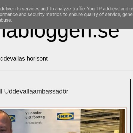
eliver its services and to analyze traffic. Your IP address and 
ormance and security metrics to ensure quality of service, gen
abuse.
labloggen.se
ddevallas horisont
iell Uddevallaambassadör