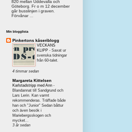
820 mellan Uddevalla och
Göteborg. Fr o m 12 december
går busslinjen i graven.
Förvånar ...
Min blogglista
Pinkertons kåseriblogg
VECKANS
KLIPP
-
Saxat ur
svenska tidningar
från 60-talet.
4 timmar sedan
Margareta Kittelsen
Karlstadstripp med Ann
-
Blandannat till Sandgrund och
Lars Lerin. Kan varmt
rekommenderas. Träffade både
han och "Junior" Sedan båttur
och även besök i
Mariebergsskogen och
mycket...
3 år sedan