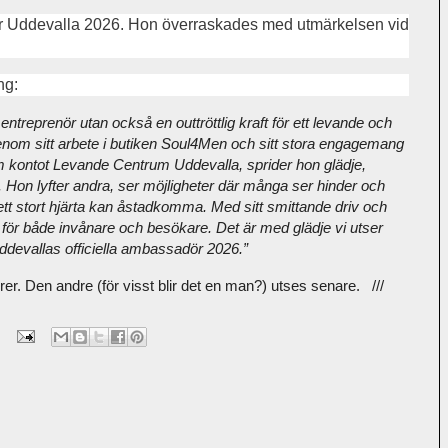
ör Uddevalla 2026. Hon överraskades med utmärkelsen vid
ng:
ntreprenör utan också en outtröttlig kraft för ett levande och
om sitt arbete i butiken Soul4Men och sitt stora engagemang
m kontot Levande Centrum Uddevalla, sprider hon glädje,
 Hon lyfter andra, ser möjligheter där många ser hinder och
t stort hjärta kan åstadkomma. Med sitt smittande driv och
d för både invånare och besökare. Det är med glädje vi utser
Uddevallas officiella ambassadör 2026.”
r. Den andre (för visst blir det en man?) utses senare. ///