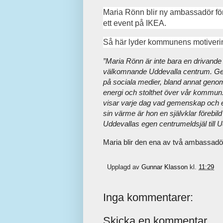
Maria Rönn blir ny ambassadör f
ett event på IKEA.
Så här lyder kommunens motiveri
”Maria Rönn är inte bara en drivande e
välkomnande Uddevalla centrum. Gen
på sociala medier, bland annat geno
energi och stolthet över vår kommun.
visar varje dag vad gemenskap och et
sin värme är hon en självklar förebil
Uddevallas egen centrumeldsjäl till 
Maria blir den ena av två ambassadöre
Upplagd av
Gunnar Klasson
kl.
11:29
Inga kommentarer:
Skicka en kommentar