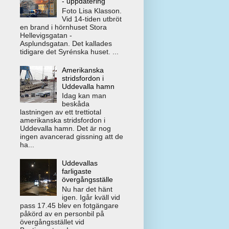
- uppdatering
Foto Lisa Klasson.
Vid 14-tiden utbröt
en brand i hörnhuset Stora
Hellevigsgatan -
Asplundsgatan. Det kallades
tidigare det Syrénska huset. ...
Amerikanska
stridsfordon i
Uddevalla hamn
Idag kan man
beskåda
lastningen av ett trettiotal
amerikanska stridsfordon i
Uddevalla hamn. Det är nog
ingen avancerad gissning att de
ha...
Uddevallas
farligaste
övergångsställe
Nu har det hänt
igen. Igår kväll vid
pass 17.45 blev en fotgängare
påkörd av en personbil på
övergångsstället vid