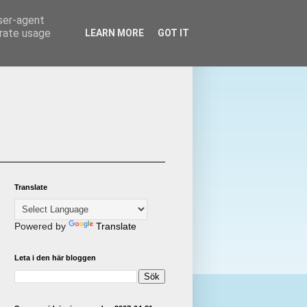
user-agent
erate usage
LEARN MORE
GOT IT
Translate
Powered by
Translate
Leta i den här bloggen