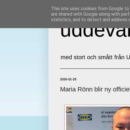
This site uses cookies from Google to d
are shared with Google along with perf
statistics, and to detect and address 
uddeval
med stort och smått från U
2026-01-29
Maria Rönn blir ny offic