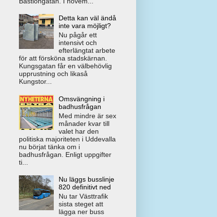
Bastiongatan. I novem...
Detta kan väl ändå
inte vara möjligt?
Nu pågår ett
intensivt och
efterlängtat arbete
för att försköna stadskärnan.
Kungsgatan får en välbehövlig
upprustning och likaså
Kungstor...
Omsvängning i
badhusfrågan
Med mindre är sex
månader kvar till
valet har den
politiska majoriteten i Uddevalla
nu börjat tänka om i
badhusfrågan. Enligt uppgifter
ti...
Nu läggs busslinje
820 definitivt ned
Nu tar Västtrafik
sista steget att
lägga ner buss