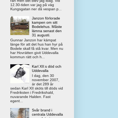
rån men det blev jag idag. Vid
12.30-tiden var jag på väg
Kungsgatan ner då vespan p...
Janzon förlorade
kampen om sitt
Bodelehus. Måste
lämna senast den
31 augusti.
Gunnar Janzon har kämpat
länge för att det hus han hyr på
Bodele skall få stå kvar. Men nu
har Hovrätten givit Uddevalla
kommun rätt och h...
Karl XII:s död och
Uddevalla
I dag, den 30
november 2007,
är det 289 år
sedan Karl XII sköts till döds vid
Fredriksten i Fredrikshald,
nuvarande Halden. Fast
egent...
Svår brand i
centrala Uddevalla