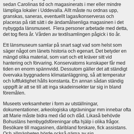
sedan Carolinas tid och magasinerats i mer eller mindre
lämpliga lokaler i Uddevalla. Allt måste nu ordnas upp,
granskas, saneras, eventuellt lagas/konserveras och
placeras på rätt sätt i de ändamålsenliga magasinen i det
nybyggda länsmuseet. Flera personer arbetade med detta,
det tog flera år. Vården av textilsamlingen pågick i tio år.
Ett länsmuseum samlar på snart sagt vad som helst som
säger något om länets historia och egenart. Det betyder en
mängd olika material, som vart och ett kräver sitt vid
hantering och förvaring. Konservatorns kunskaper får med
tiden en enorm spännvidd. Dessutom gäller det att ständigt
övervaka byggnadens klimatanläggning, så att temperatur
och luftfuktighet hålls konstanta. En annan sådan ständig
uppgift är att se till att inga skadeinsekter tar sig in bland
föremålen.
Museets verksamheter i form av utställningar,
dokumentationer, arkeologiska utgrävningar mm innebar ofta
att Marie måste bidra med råd och dåd. Likaså behövde
Bohusläns hembygdsföreningar ofta hjälp i olika frågor.
Besökare till magasinen, däribland forskare, fick assistans.
Och allmänheten hörde också gärna av sig.