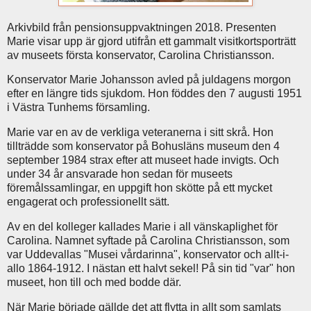
Arkivbild från pensionsuppvaktningen 2018. Presenten
Marie visar upp är gjord utifrån ett gammalt visitkortsporträtt
av museets första konservator, Carolina Christiansson.
Konservator Marie Johansson avled på juldagens morgon
efter en längre tids sjukdom. Hon föddes den 7 augusti 1951
i Västra Tunhems församling.
Marie var en av de verkliga veteranerna i sitt skrå. Hon
tillträdde som konservator på Bohusläns museum den 4
september 1984 strax efter att museet hade invigts. Och
under 34 år ansvarade hon sedan för museets
föremålssamlingar, en uppgift hon skötte på ett mycket
engagerat och professionellt sätt.
Av en del kolleger kallades Marie i all vänskaplighet för
Carolina. Namnet syftade på Carolina Christiansson, som
var Uddevallas "Musei vårdarinna", konservator och allt-i-
allo 1864-1912. I nästan ett halvt sekel! På sin tid "var" hon
museet, hon till och med bodde där.
När Marie började gällde det att flytta in allt som samlats