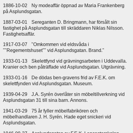
1886-10-02
Ny modeaffär öppnad av Maria Frankenberg
på Asplundsgatan.
1887-03-01
Sereganten D. Bringmann, har försålt sin
fastighet på Asplundsgatan till skräddaren Niklas Nilsson.
Fastighetsaffär.
1917-03-07
"Omkommen vid eldsvåda i
""Regementshuset"" vid Asplundsgatan. Brand."
1933-01-13
Skelettfynd vid grävningsarbeten i Uddevalla.
Kranier och ben påträffade vid Asplundsgatan. Utgrävning.
1933-01-16
De dödas ben-gravens frid av F.E.K. om
skelettfynden vid Asplundsgatan. Museum.
1939-04-29
J.A. Syrén överlåter sin möbeltillverkning vid
Asplundsgatan 31 till sina barn. Annons.
1941-03-29
75 år fyller möbelfabrikören och
möbelhandlaren J. H. Syrén. Hade eget snickeri vid
Asplundsgatan.