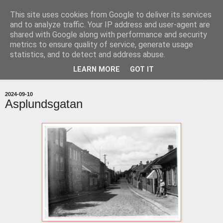
This site uses cookies from Google to deliver its services
uddevallabloggen.se
and to analyze traffic. Your IP address and user-agent are
shared with Google along with performance and security
metrics to ensure quality of service, generate usage
med stort och smått från Uddevallas horisont
statistics, and to detect and address abuse.
LEARN MORE
GOT IT
▼
2024-09-10
Asplundsgatan