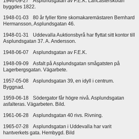
1946-09-27
Asplundsgatan av F.E.K. Lancasterskolan
byggdes 1822.
1948-01-03
80 år fyller förre skomakaremästaren Bernhard
Hermansson, Asplundsgatan 46.
1948-01-31
Uddevalla Auktionsbyrå har flyttat sitt kontor till
Asplundsgatan 37. A. Andersson.
1948-06-07
Asplundsgatan av F.E.K.
1948-09-09
Asfalt på Asplundsgatan smågatsten på
Lagerbergsgatan. Vägarbete.
1957-05-08
Asplundsgatan 39, en idyll i centrum.
Byggnad.
1959-06-18
Södergator får högre nivå. Asplundsgatan
asfalteras. Vägarbeten. Bild.
1961-06-28
Asplundsgatan 40 rivs. Rivning.
1965-07-28
Asplundsgatan i Uddevalla har varit
hantverkets gata. Hembygd. Bild