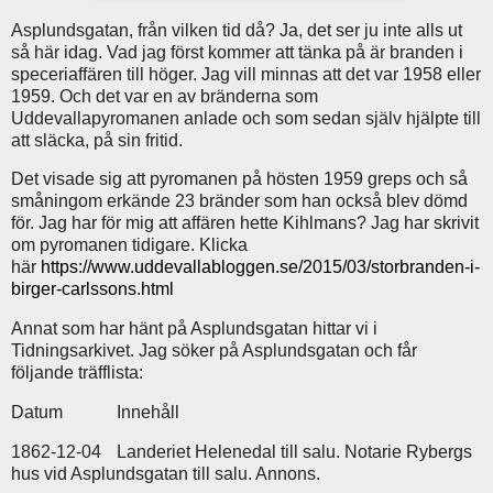
Asplundsgatan, från vilken tid då? Ja, det ser ju inte alls ut
så här idag. Vad jag först kommer att tänka på är branden i
speceriaffären till höger. Jag vill minnas att det var 1958 eller
1959. Och det var en av bränderna som
Uddevallapyromanen anlade och som sedan själv hjälpte till
att släcka, på sin fritid.
Det visade sig att pyromanen på hösten 1959 greps och så
småningom erkände 23 bränder som han också blev dömd
för. Jag har för mig att affären hette Kihlmans? Jag har skrivit
om pyromanen tidigare. Klicka
här
https://www.uddevallabloggen.se/2015/03/storbranden-i-
birger-carlssons.html
Annat som har hänt på Asplundsgatan hittar vi i
Tidningsarkivet. Jag söker på Asplundsgatan och får
följande träfflista:
Datum
Innehåll
1862-12-04
Landeriet Helenedal till salu. Notarie Rybergs
hus vid Asplundsgatan till salu. Annons.