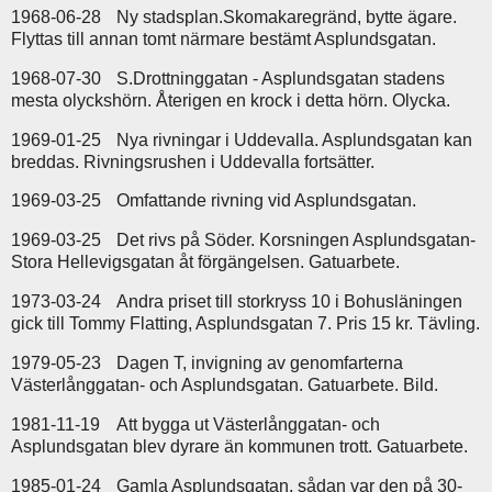
1968-06-28
Ny stadsplan.Skomakaregränd, bytte ägare.
Flyttas till annan tomt närmare bestämt Asplundsgatan.
1968-07-30
S.Drottninggatan - Asplundsgatan stadens
mesta olyckshörn. Återigen en krock i detta hörn. Olycka.
1969-01-25
Nya rivningar i Uddevalla. Asplundsgatan kan
breddas. Rivningsrushen i Uddevalla fortsätter.
1969-03-25
Omfattande rivning vid Asplundsgatan.
1969-03-25
Det rivs på Söder. Korsningen Asplundsgatan-
Stora Hellevigsgatan åt förgängelsen. Gatuarbete.
1973-03-24
Andra priset till storkryss 10 i Bohusläningen
gick till Tommy Flatting, Asplundsgatan 7. Pris 15 kr. Tävling.
1979-05-23
Dagen T, invigning av genomfarterna
Västerlånggatan- och Asplundsgatan. Gatuarbete. Bild.
1981-11-19
Att bygga ut Västerlånggatan- och
Asplundsgatan blev dyrare än kommunen trott. Gatuarbete.
1985-01-24
Gamla Asplundsgatan, sådan var den på 30-