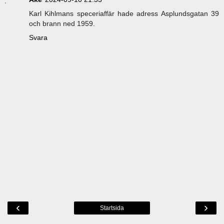
Karl Kihlmans speceriaffär hade adress Asplundsgatan 39
och brann ned 1959.
Svara
‹
›
Startsida