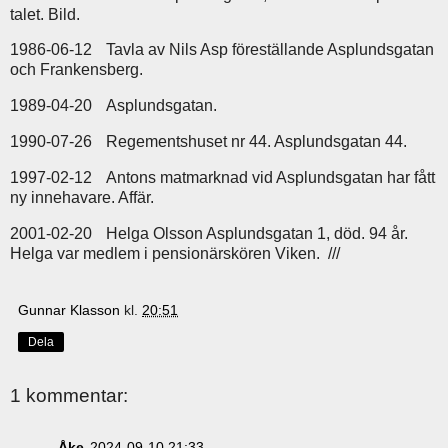
talet. Bild.
1986-06-12
Tavla av Nils Asp föreställande Asplundsgatan
och Frankensberg.
1989-04-20
Asplundsgatan.
1990-07-26
Regementshuset nr 44. Asplundsgatan 44.
1997-02-12
Antons matmarknad vid Asplundsgatan har fått
ny innehavare. Affär.
2001-02-20
Helga Olsson Asplundsgatan 1, död. 94 år.
Helga var medlem i pensionärskören Viken. ///
Gunnar Klasson
kl.
20:51
Dela
1 kommentar:
Åke
2024-09-10 21:33