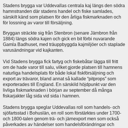
Stadens brygga var Uddevallas centrala kaj längs den södra
hamnstranden där stadens handel och fiske samlades,
särskilt känd som platsen för den årliga fiskmarknaden och
för lossning av varor till försäljning.
Bryggan sträckte sig från Stenbron (senare Järnbron från
1884) längs södra kajen och gick en bit förbi nuvarande
Gamla Badhuset, med träuppbyggda kajmiljöer och staplade
varusändningar vid kajkanten.
Vid Stadens brygga fick fartyg och fiskebåtar lägga till fritt
om de hade varor till salu, vilket gjorde platsen till hamnens
naturliga handelsplats för både lokal fiskförsäljning och
export av trävaror, bland annat så kallade “pitprops” som
exporterades till England. En särskild höjdpunkt var den
livliga fiskmarknaden i början av september då många
fiskarjakter låg sida vid sida i hamnen.
Stadens brygga speglar Uddevallas roll som handels- och
sjöfartsstad i Bohuslän, en roll som förstärktes under 1700-
och 1800-talen genom trä- och järnexport men som också
påverkades av händelser som handelsförändringar och