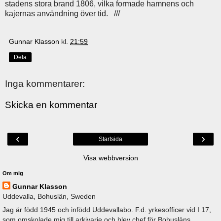
stadens stora brand 1806, vilka formade hamnens och
kajernas användning över tid. ///
Gunnar Klasson
kl.
21:59
Dela
Inga kommentarer:
Skicka en kommentar
‹
›
Startsida
Visa webbversion
Om mig
Gunnar Klasson
Uddevalla, Bohuslän, Sweden
Jag är född 1945 och infödd Uddevallabo. F.d. yrkesofficer vid I 17,
som omskolade mig till arkivarie och blev chef för Bohusläns