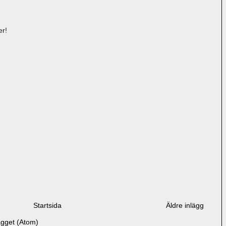
r!
Startsida
Äldre inlägg
ägget (Atom)