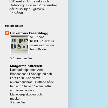
820 mellan Uddevalla och
Göteborg. Fr o m 12 december
går busslinjen i graven.
Förvånar ...
Min blogglista
Pinkertons kåseriblogg
VECKANS
KLIPP
-
Saxat ur
svenska tidningar
från 60-talet.
5 timmar sedan
Margareta Kittelsen
Karlstadstripp med Ann
-
Blandannat till Sandgrund och
Lars Lerin. Kan varmt
rekommenderas. Träffade både
han och "Junior" Sedan båttur
och även besök i
Mariebergsskogen och
mycket...
3 år sedan