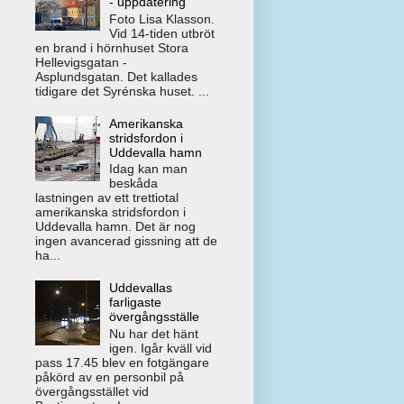
- uppdatering
Foto Lisa Klasson.
Vid 14-tiden utbröt
en brand i hörnhuset Stora
Hellevigsgatan -
Asplundsgatan. Det kallades
tidigare det Syrénska huset. ...
Amerikanska
stridsfordon i
Uddevalla hamn
Idag kan man
beskåda
lastningen av ett trettiotal
amerikanska stridsfordon i
Uddevalla hamn. Det är nog
ingen avancerad gissning att de
ha...
Uddevallas
farligaste
övergångsställe
Nu har det hänt
igen. Igår kväll vid
pass 17.45 blev en fotgängare
påkörd av en personbil på
övergångsstället vid