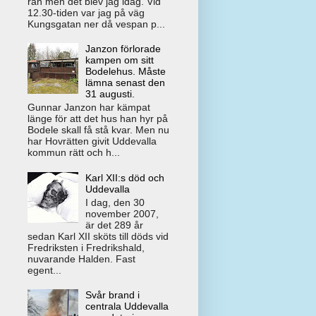
rån men det blev jag idag. Vid
12.30-tiden var jag på väg
Kungsgatan ner då vespan p...
Janzon förlorade
kampen om sitt
Bodelehus. Måste
lämna senast den
31 augusti.
Gunnar Janzon har kämpat
länge för att det hus han hyr på
Bodele skall få stå kvar. Men nu
har Hovrätten givit Uddevalla
kommun rätt och h...
Karl XII:s död och
Uddevalla
I dag, den 30
november 2007,
är det 289 år
sedan Karl XII sköts till döds vid
Fredriksten i Fredrikshald,
nuvarande Halden. Fast
egent...
Svår brand i
centrala Uddevalla