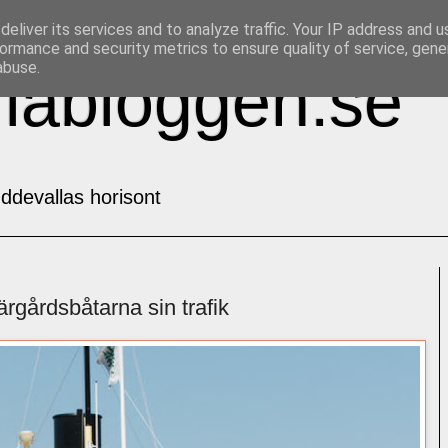
eliver its services and to analyze traffic. Your IP address and 
ormance and security metrics to ensure quality of service, gen
abuse.
labloggen.se
ddevallas horisont
rgårdsbåtarna sin trafik