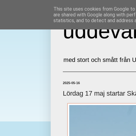
This site uses cookies from Google to d
are shared with Google along with perf
statistics, and to detect and address 
uddeval
med stort och smått från U
2025-05-16
Lördag 17 maj startar Skä