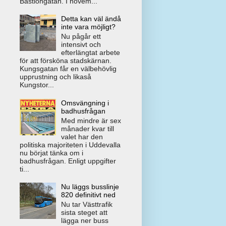
Bastiongatan. I novem...
Detta kan väl ändå
inte vara möjligt?
Nu pågår ett
intensivt och
efterlängtat arbete
för att försköna stadskärnan.
Kungsgatan får en välbehövlig
upprustning och likaså
Kungstor...
Omsvängning i
badhusfrågan
Med mindre är sex
månader kvar till
valet har den
politiska majoriteten i Uddevalla
nu börjat tänka om i
badhusfrågan. Enligt uppgifter
ti...
Nu läggs busslinje
820 definitivt ned
Nu tar Västtrafik
sista steget att
lägga ner buss