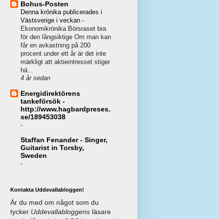
Bohus-Posten
Denna krönika publicerades i
Västsverige i veckan
-
Ekonomikrönika Börsraset bra
för den långsiktige Om man kan
får en avkastning på 200
procent under ett år är det inte
märkligt att aktieintresset stiger
hä...
4 år sedan
Energidirektörens
tankeförsök -
http://www.hagbardpreses.
se/189453038
-
Staffan Fenander - Singer,
Guitarist in Torsby,
Sweden
-
Kontakta Uddevallabloggen!
Är du med om något som du
tycker
Uddevallabloggens
läsare