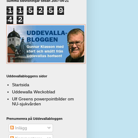
Summa sidvisningar sedan 2007-04-21
1
1
5
2
5
9
4
2
Uddevallabloggens sidor
Startsida
Uddewalla Weckoblad
Ulf Greens powerpointbilder om
NU-sjukvården
Prenumerera på Uddevallabloggen
Inlägg