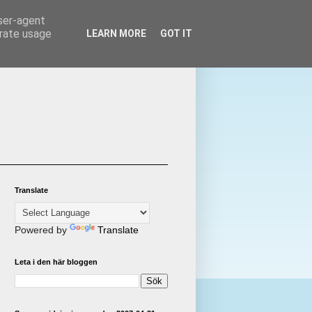
user-agent
erate usage
LEARN MORE
GOT IT
Translate
Powered by
Translate
Leta i den här bloggen